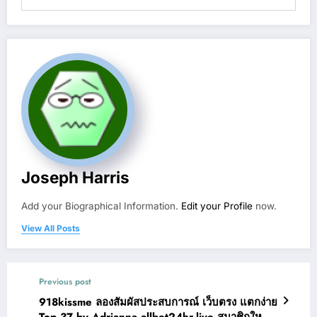
Joseph Harris
Add your Biographical Information.
Edit your Profile
now.
View All Posts
Previous post
918kissme ลองสัมผัสประสบการณ์ เว็บตรง แตกง่าย
Top 37 by Adrianna allbet24hr.live สมาชิกใหม่