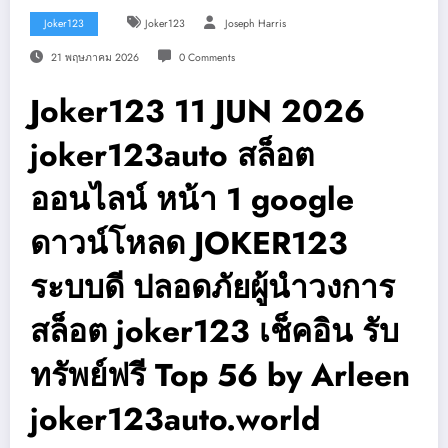
Joker123
Joker123
Joseph Harris
21 พฤษภาคม 2026
0 Comments
Joker123 11 JUN 2026
joker123auto สล็อต
ออนไลน์ หน้า 1 google
ดาวน์โหลด JOKER123
ระบบดี ปลอดภัยผู้นำวงการ
สล็อต joker123 เช็คอิน รับ
ทรัพย์ฟรี Top 56 by Arleen
joker123auto.world