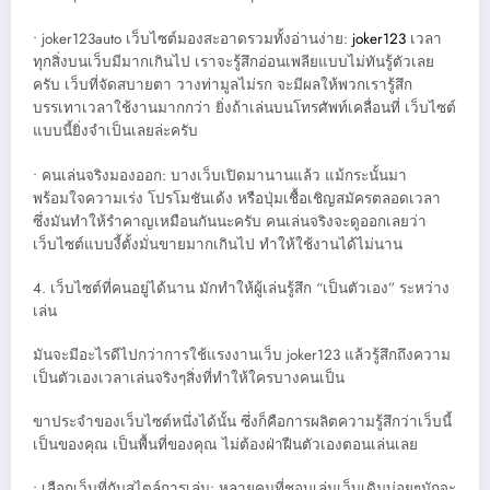
• joker123auto เว็บไซต์มองสะอาดรวมทั้งอ่านง่าย:
joker123
เวลา
ทุกสิ่งบนเว็บมีมากเกินไป เราจะรู้สึกอ่อนเพลียแบบไม่ทันรู้ตัวเลย
ครับ เว็บที่จัดสบายตา วางท่ามูลไม่รก จะมีผลให้พวกเรารู้สึก
บรรเทาเวลาใช้งานมากกว่า ยิ่งถ้าเล่นบนโทรศัพท์เคลื่อนที่ เว็บไซต์
แบบนี้ยิ่งจำเป็นเลยล่ะครับ
• คนเล่นจริงมองออก: บางเว็บเปิดมานานแล้ว แม้กระนั้นมา
พร้อมใจความเร่ง โปรโมชันเด้ง หรือปุ่มเชื้อเชิญสมัครตลอดเวลา
ซึ่งมันทำให้รำคาญเหมือนกันนะครับ คนเล่นจริงจะดูออกเลยว่า
เว็บไซต์แบบงี้ตั้งมั่นขายมากเกินไป ทำให้ใช้งานได้ไม่นาน
4. เว็บไซต์ที่คนอยู่ได้นาน มักทำให้ผู้เล่นรู้สึก “เป็นตัวเอง” ระหว่าง
เล่น
มันจะมีอะไรดีไปกว่าการใช้แรงงานเว็บ joker123 แล้วรู้สึกถึงความ
เป็นตัวเองเวลาเล่นจริงๆสิ่งที่ทำให้ใครบางคนเป็น
ขาประจำของเว็บไซต์หนึ่งได้นั้น ซึ่งก็คือการผลิตความรู้สึกว่าเว็บนี้
เป็นของคุณ เป็นพื้นที่ของคุณ ไม่ต้องฝ่าฝืนตัวเองตอนเล่นเลย
• เลือกเว็บที่กับสไตล์การเล่น: หลายคนที่ชอบเล่นเว็บเดิมบ่อยๆมักจะ