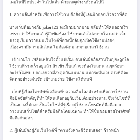
เคยในชีวิตประจำวันไปแล้ว ด้วยเหตุต่างๆดังต่อไปนี้
1. ความลื่นสำหรับเพื่อการใช้งาน คือสิ่งที่ผู้เล่นนึกออกเร็วกว่าที่คิด
บางเว็บที่อย่างกับ joker123 จะมีเกมมากมาย กลับทำให้คนออกเร็ว
เพราะว่าใช้งานแล้วรู้สึกขัดข้อง ใช้งานแล้วไม่สบายใจ แต่ว่าเว็บ
ตรงดูเรียบกว่าแบบเว็บไซต์ที่ตรงนี้กลับถูกเปิดใช้งานบ่อยๆ
เนื่องจากมีความลื่นไหล ไม่ต้องคิดมากมายเวลาใช้งาน
• เข้าเกมไว เพลิดเพลินใจตั้งแต่เริ่ม: คนเล่นมือถือส่วนใหญ่จะถูกใจ
ใช้งานที่รวดเร็วอยู่แล้ว ถ้าเข้าเว็บแล้วจะต้องโหลดนานๆหรือหา
อะไรก็ไม่พบ บอกเลยว่ามีสะดุดกันแน่นอน แม้กระนั้นเว็บตรงที่ดีจะ
จัดทุกอย่างเด่นชัด เข้าเกมง่าย ใช้งานได้ทันที
• เว็บที่รู้เรื่องโทรศัพท์เคลื่อนที่: ความลื่นไถลสำหรับเพื่อการใช้งาน
คือปัจจัยสำคัญที่ทำให้คนเลือกอยู่กับเว็บเดิมอย่างนาน ซึ่งเว็บไซต์ที่
เป็นอย่างงี้มักจะเป็นเว็บไซต์ที่รู้เรื่องผู้ใช้งานโทรศัพท์มือถือมาก
วางแบบเว็บไซต์สำหรับมือถือโดยเฉพาะ ทำให้ชื่นชอบสายโทรศัพท์
มือถือกันสุดๆ
2. ผู้เล่นมักอยู่กับเว็บไซต์ที่ “ตามจังหวะชีวิตตนเอง” ก้าวหน้า