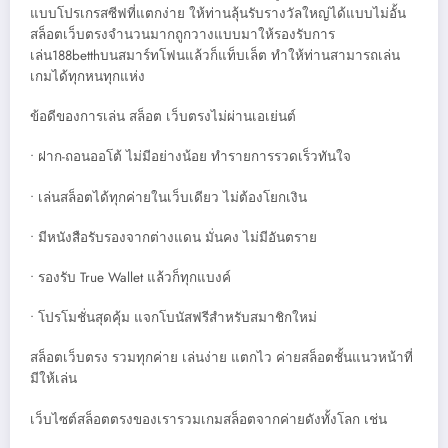
แบบโปรเกรสซีฟที่แตกง่าย ให้ท่านลุ้นรับรางวัลใหญ่ได้แบบไม่อั้น
สล็อตเว็บตรงจำนวนมากถูกวางแบบมาให้รองรับการ
เล่น188betthบนสมาร์ทโฟนแล้วก็แท็บเล็ต ทำให้ท่านสามารถเล่น
เกมได้ทุกหนทุกแห่ง
ข้อดีของการเล่น สล็อต เว็บตรงไม่ผ่านเอเย่นต์
• ฝาก-ถอนออโต้ ไม่มีอย่างน้อย ทำรายการรวดเร็วทันใจ
• เล่นสล็อตได้ทุกค่ายในเว็บเดียว ไม่ต้องโยกเงิน
• มีหนังสือรับรองจากต่างแดน มั่นคง ไม่มีอันตราย
• รองรับ True Wallet แล้วก็ทุกแบงค์
• โปรโมชั่นสุดคุ้ม แจกโบนัสฟรีสำหรับสมาชิกใหม่
สล็อตเว็บตรง รวมทุกค่าย เล่นง่าย แตกไว ค่ายสล็อตชั้นแนวหน้าที่
มีให้เล่น
เว็บไซต์สล็อตตรงของเรารวมเกมสล็อตจากค่ายดังทั้งโลก เช่น