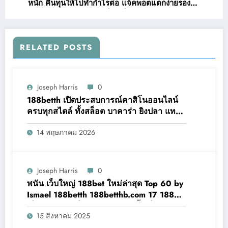
หนัก คืนทุนให้ไปทำกำไรต่อ แจ็คพอตแตกง่ายรองรับ
แอนดรอยด์ และ IOS สล็อตเว็บตรง มาตรฐานเอเชีย
รอคุณมาลอง Top 24 by Patti gaojing888.live 25
JAN 25
RELATED POSTS
Joseph Harris
0
188betth เปิดประสบการณ์คาสิโนออนไลน์
ครบทุกสไตล์ ทั้งสล็อต บาคาร่า ยิงปลา แทง
บอล 12 ก.ค. 2569 web แตกง่าย
14 พฤษภาคม 2026
188betths.com casino online เว็บแม่ ทดลอง
เล่น Top 46 by Bettina
Joseph Harris
0
พนัน เว็บใหญ่ 188bet ใหม่ล่าสุด Top 60 by
Ismael 188betth 188betthb.com 17 188bet
เว็บไซต์ตรง สล็อตแตกหนัก วันนี้ แจ็คพอต
15 สิงหาคม 2025
แตกรัวๆ กันยา 2025