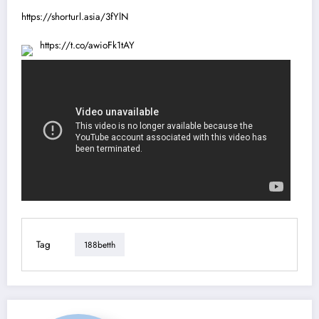
https://shorturl.asia/3fYlN
https://t.co/awioFk1tAY
Tag
188betth