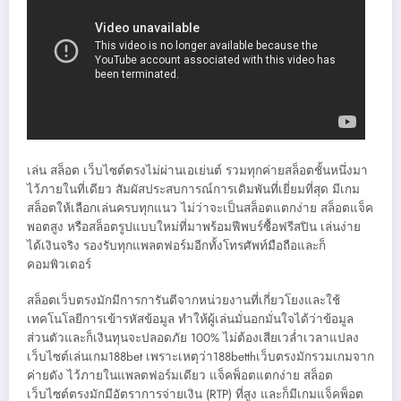
เล่น สล็อต เว็บไซต์ตรงไม่ผ่านเอเย่นต์ รวมทุกค่ายสล็อตชั้นหนึ่งมา
ไว้ภายในที่เดียว สัมผัสประสบการณ์การเดิมพันที่เยี่ยมที่สุด มีเกม
สล็อตให้เลือกเล่นครบทุกแนว ไม่ว่าจะเป็นสล็อตแตกง่าย สล็อตแจ็ค
พอตสูง หรือสล็อตรูปแบบใหม่ที่มาพร้อมฟีพบร์ซื้อฟรีสปิน เล่นง่าย
ได้เงินจริง รองรับทุกแพลตฟอร์มอีกทั้งโทรศัพท์มือถือและก็
คอมพิวเตอร์
สล็อตเว็บตรงมักมีการการันตีจากหน่วยงานที่เกี่ยวโยงและใช้
เทคโนโลยีการเข้ารหัสข้อมูล ทำให้ผู้เล่นมั่นอกมั่นใจได้ว่าข้อมูล
ส่วนตัวและก็เงินทุนจะปลอดภัย 100% ไม่ต้องเสียเวล่ำเวลาแปลง
เว็บไซต์เล่นเกม188bet เพราะเหตุว่า188betthเว็บตรงมักรวมเกมจาก
ค่ายดัง ไว้ภายในแพลตฟอร์มเดียว แจ็คพ็อตแตกง่าย สล็อต
เว็บไซต์ตรงมักมีอัตราการจ่ายเงิน (RTP) ที่สูง และก็มีเกมแจ็คพ็อต