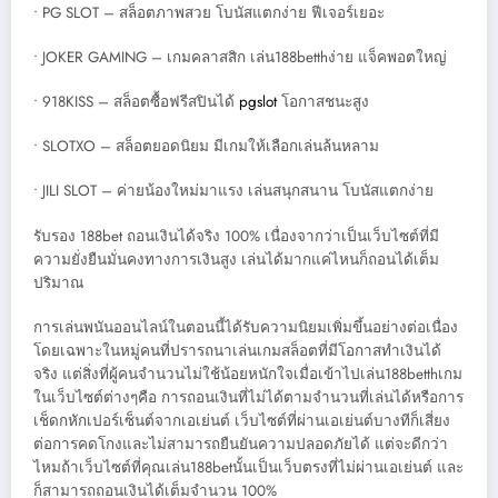
• PG SLOT – สล็อตภาพสวย โบนัสแตกง่าย ฟีเจอร์เยอะ
• JOKER GAMING – เกมคลาสสิก เล่น188betthง่าย แจ็คพอตใหญ่
• 918KISS – สล็อตซื้อฟรีสปินได้
pgslot
โอกาสชนะสูง
• SLOTXO – สล็อตยอดนิยม มีเกมให้เลือกเล่นล้นหลาม
• JILI SLOT – ค่ายน้องใหม่มาแรง เล่นสนุกสนาน โบนัสแตกง่าย
รับรอง 188bet ถอนเงินได้จริง 100% เนื่องจากว่าเป็นเว็บไซต์ที่มี
ความยั่งยืนมั่นคงทางการเงินสูง เล่นได้มากแค่ไหนก็ถอนได้เต็ม
ปริมาณ
การเล่นพนันออนไลน์ในตอนนี้ได้รับความนิยมเพิ่มขึ้นอย่างต่อเนื่อง
โดยเฉพาะในหมู่คนที่ปรารถนาเล่นเกมสล็อตที่มีโอกาสทำเงินได้
จริง แต่สิ่งที่ผู้คนจำนวนไม่ใช้น้อยหนักใจเมื่อเข้าไปเล่น188betthเกม
ในเว็บไซต์ต่างๆคือ การถอนเงินที่ไม่ได้ตามจำนวนที่เล่นได้หรือการ
เช็ดกหักเปอร์เซ็นต์จากเอเย่นต์ เว็บไซต์ที่ผ่านเอเย่นต์บางทีก็เสี่ยง
ต่อการคดโกงและไม่สามารถยืนยันความปลอดภัยได้ แต่จะดีกว่า
ไหมถ้าเว็บไซต์ที่คุณเล่น188betนั้นเป็นเว็บตรงที่ไม่ผ่านเอเย่นต์ และ
ก็สามารถถอนเงินได้เต็มจำนวน 100%