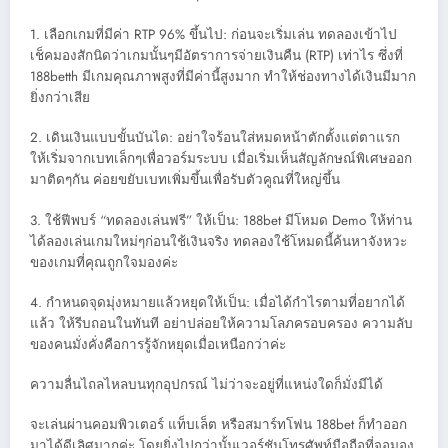
1. เลือกเกมที่มีค่า RTP 96% ขึ้นไป: ก่อนจะเริ่มเล่น ทดลองเข้าไป
เช็คมองสักนิดว่าเกมนั้นๆมีอัตราการจ่ายเงินคืน (RTP) เท่าไร ซึ่งที่
188betth มีเกมคุณภาพสูงที่มีค่านี้สูงมาก ทำให้ช่องทางได้เงินมีมาก
ยิ่งกว่าเสีย
2. เดินเงินแบบขั้นบันได: อย่าใจร้อนใส่หมดหน้าตักตั้งแต่ตาแรก
ให้เริ่มจากเบทเล็กๆเพื่อวอร์มระบบ เมื่อเริ่มเห็นสัญลักษณ์พิเศษออก
มาติดๆกัน ค่อยขยับเบทเพิ่มขึ้นเพื่อรับตัวคูณที่ใหญ่ขึ้น
3. ใช้ฟีพบร์ “ทดลองเล่นฟรี” ให้เป็น: 188bet มีโหมด Demo ให้ท่าน
ได้ลองเล่นเกมใหม่ๆก่อนใช้เงินจริง ทดลองใช้โหมดนี้ค้นหาจังหวะ
ของเกมที่คุณถูกใจมองค่ะ
4. กำหนดจุดมุ่งหมายแล้วหยุดให้เป็น: เมื่อได้กำไรตามที่อยากได้
แล้ว ให้รีบถอนในทันที อย่าปล่อยให้ความโลภครอบครอง ความลับ
ของคนมั่งคั่งคือการรู้จักหยุดเมื่อเหนือกว่าค่ะ
ความลื่นไถลไหลบนทุกอุปกรณ์ ไม่ว่าจะอยู่ที่แหน่งใดก็มั่งมีได้
จะเล่นผ่านคอมพิวเตอร์ แท็บเล็ต หรือสมาร์ทโฟน 188bet ก็ทำออก
มาได้ดีเลิศมากค่ะ โดยยิ่งไปกว่านั้นเวอร์ชันโทรศัพท์มือถือที่จอมอง