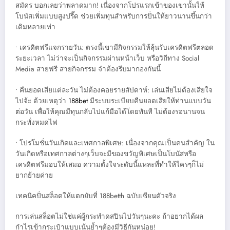
สมัคร บอกเลยว่าพลาดมาก! เนื่องจากโปรแรกเข้าของเขานั้นให้
โบนัสเพิ่มแบบสูงปรี๊ด ช่วยเพิ่มทุนสำหรับการปั่นให้ยาวนานขึ้นกว่า
เดิมหลายเท่า
• เครดิตฟรีแจกรายวัน: ตรงนี้เขามีกิจกรรมให้ลุ้นรับเครดิตฟรีตลอด
ระยะเวลา ไม่ว่าจะเป็นกิจกรรมผ่านหน้าเว็บ หรือวิถีทาง Social
Media สายฟรี สายกิจกรรม จำต้องรีบมากองกันนี้
• คืนยอดเสียแต่ละวัน ไม่ต้องคอยรายสัปดาห์: เล่นเสียไม่ต้องเสียใจ
ไปจ้ะ ด้วยเหตุว่า
188bet
มีระบบระเบียบคืนยอดเสียให้ท่านแบบวัน
ต่อวัน เพื่อให้คุณมีทุนกลับไปแก้มือได้โดยทันที ไม่ต้องรอนานจน
กระทั่งหมดไฟ
• โปรโมชั่นวันเกิดและเทศกาลพิเศษ: เนื่องจากคุณเป็นคนสำคัญ ใน
วันเกิดหรือเทศกาลต่างๆเว็บจะมีของขวัญพิเศษเป็นโบนัสหรือ
เครดิตฟรีมอบให้เสมอ ความตั้งใจระดับนี้แหละที่ทำให้ใครๆก็ไม่
ยากย้ายค่าย
เทคนิคปั่นสล็อตให้แตกยับที่ 188betth ฉบับเซียนตัวจริง
การเล่นสล็อตไม่ใช่แค่ผู้กระทำดสปินไปวันๆนะคะ ถ้าอยากได้ผล
กำไรเข้ากระเป๋าแบบเน้นย้ำๆต้องมีวิธีกันหน่อย!