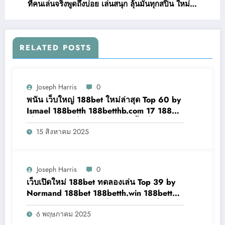
ที่คนเล่นจริงพูดถึงบ่อย เล่นสนุก ลุ้นมันทุกสปิน ใหม่
ล่าสุด Top 93 by Ella pgslot77.art 1 ก.ค. 26
casino
RELATED POSTS
Joseph Harris
0
พนัน เว็บใหญ่ 188bet ใหม่ล่าสุด Top 60 by
Ismael 188betth 188betthb.com 17 188bet
เว็บไซต์ตรง สล็อตแตกหนัก วันนี้ แจ็คพอต
15 สิงหาคม 2025
แตกรัวๆ กันยา 2025
Joseph Harris
0
เว็บเปิดใหม่ 188bet ทดลองเล่น Top 39 by
Normand 188bet 188betth.win 188betth
websiteแตกง่าย เล่นสล็อต 188bet แจ็คพอต
6 พฤษภาคม 2025
แตกง่าย พร้อมโบนัสสุดพิเศษ 6 June 68