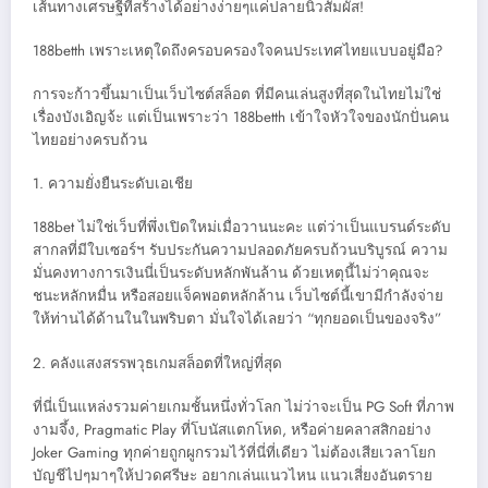
เส้นทางเศรษฐีที่สร้างได้อย่างง่ายๆแค่ปลายนิ้วสัมผัส!
188betth เพราะเหตุใดถึงครอบครองใจคนประเทศไทยแบบอยู่มือ?
การจะก้าวขึ้นมาเป็นเว็บไซต์สล็อต ที่มีคนเล่นสูงที่สุดในไทยไม่ใช่
เรื่องบังเอิญจ้ะ แต่เป็นเพราะว่า 188betth เข้าใจหัวใจของนักปั่นคน
ไทยอย่างครบถ้วน
1. ความยั่งยืนระดับเอเชีย
188bet ไม่ใช่เว็บที่พึ่งเปิดใหม่เมื่อวานนะคะ แต่ว่าเป็นแบรนด์ระดับ
สากลที่มีใบเซอร์ฯ รับประกันความปลอดภัยครบถ้วนบริบูรณ์ ความ
มั่นคงทางการเงินนี่เป็นระดับหลักพันล้าน ด้วยเหตุนี้ไม่ว่าคุณจะ
ชนะหลักหมื่น หรือสอยแจ็คพอตหลักล้าน เว็บไซต์นี้เขามีกำลังจ่าย
ให้ท่านได้ด้านในในพริบตา มั่นใจได้เลยว่า “ทุกยอดเป็นของจริง”
2. คลังแสงสรรพวุธเกมสล็อตที่ใหญ่ที่สุด
ที่นี่เป็นแหล่งรวมค่ายเกมชั้นหนึ่งทั่วโลก ไม่ว่าจะเป็น PG Soft ที่ภาพ
งามจึ้ง, Pragmatic Play ที่โบนัสแตกโหด, หรือค่ายคลาสสิกอย่าง
Joker Gaming ทุกค่ายถูกผูกรวมไว้ที่นี่ที่เดียว ไม่ต้องเสียเวลาโยก
บัญชีไปๆมาๆให้ปวดศรีษะ อยากเล่นแนวไหน แนวเสี่ยงอันตราย