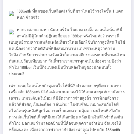
188betth ที่สุดของเว็บสล็อต! เว็บที่ชาวไทยไว้วางใจชั้น 1 แตก
หนัก จ่ายจริง
หากจะสอบถามหา นัมเบอร์วัน ในแวดวงสล็อตออนไลน์นาทีนี้
อาจไม่มีผู้ใดกล้าปฏิเสธชื่อของ 188bet จริงไหมค่ะ? เพราะนี่
เป็นศูนย์รวมความเพลิดเพลินที่ชาวไทยเลือกใช้บริการสูงที่สุด ไม่ใช่
แค่เนื่องจากว่ากิตติศัพท์ที่สั่งสมมานาน แต่เพราะเหตุว่าความ
ใจถึง สำหรับการจ่ายรางวัลแล้วก็ความเสถียรของระบบที่หาคนไหน
กันแน่เปรียบเทียบยาก วันนี้พวกเราจะพาทุกคนไปส่องความปังว่า
ทำไม 188bet เว็บนี้ถึงแปลงเป็นบ้านหลังใหญ่ของนักพนันทั้ง
ประเทศ!
เพราะเหตุใดคนไทยถึงทุ่มเทใจให้ที่นี่? คำตอบง่ายๆคือความครบ
เครื่องจ้ะ 188betth มิได้แค่เอาเกมมาลงไว้ให้เล่นเฉยๆแต่เขาคัดสรร
เฉพาะ เกมระดับพรีเมียม ที่มีอัตราการจ่ายสูงลิ่ว กราฟิกอลังการ
แล้วก็ที่สำคัญเป็นจะต้อง “เล่นง่าย” ไม่ซับซ้อน เหมาะสมกับไลฟ์
สไตล์คนรุ่นหลังที่ถูกใจความเร็วและความคุ้มค่า คนไหนที่เบื่อกับ
การเล่นเว็บไซต์เล็กๆที่มีเกมให้เลือกน้อย หรือเบิกเงินทีไรจำต้องลุ้น
ตัวโก่ง บอกเลยว่ามาจอดป้ายที่นี่คือจบทุกความจำเป็น จัดแจงให้
พร้อมนะคะ เนื่องจากว่าพวกเรากำลังจะพาคุณไปพบกับ 188betth