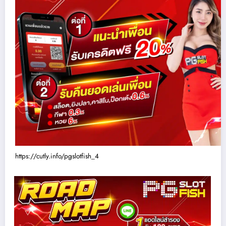
https://cutly.info/pgslotfish_4