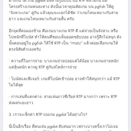
ต่างกัน ได้ เกม pgslot มีหลายรูปแบบ แม้ RTP คล้ายกัน แต่
โครงสร้างเกมคนละทาง ดังนั้นเวลาคุณคัดเกม บน pgfish ให้ดู
“จังหวะเกม” คู่กัน แล้วคุณจะแยกได้ชัด ว่าเกมไหนเหมาะกับสาย
ยาว และเกมไหนเหมาะกับสายสั้น ครับ
อีกจุดที่คนมองข้าม คือเกมบางเกม RTP ดี แต่จ่ายเป็นจังหวะ หรือ
ไปหนักที่โบนัส ทำให้คนที่ชอบเห็นยอดขยับบ่อย อาจรู้สึกไม่สนุก ดัง
นั้นตอนอยู่ใน pgfish ให้ใช้ RTP เป็น “กรอบ” แล้วค่อยเลือกเกมให้
ตรงนิสัยตัวเองครับ
• ความถี่ในการจ่าย: บางเกมจ่ายบ่อยแต่ได้น้อย บางเกมจ่ายหนัก
แต่ลุ้นหนัก ควรดู RTP คู่กับสไตล์การจ่าย
• โบนัสและฟีเจอร์: เกมที่โบนัสเข้าบ่อย อาจทำให้สนุกกว่า แม้ RTP
ไม่ได้สุด
• การเล่นที่แตกต่าง: สายเล่นยาวซีเรียส RTP มากกว่า เพราะ RTP
ส่งผลระยะยาว
3. เราจะเช็กค่า RTP บนเกม pgslot ได้อย่างไร?
นี่เป็นอีกเรื่อง ที่คนเล่น pgslot สับสนมาก เพราะบางครั้งเราไม่เจอ