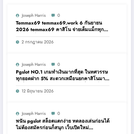
Joseph Harris
0
Temmax69 temmax69.work 6 กันยายน
2026 temmax69 คาสิโน จ่ายเต็มแม็กทุก
บิล โปรเด็ดวันอาทิตย์รับ 200 โปร่งใสตรวจ
2 กรกฎาคม 2026
สอบได้ การันตีสมาชิกทั้งไทยและนอก
temmax69 แตกจริงทุกตา สมัครเลย Top 21
by Shavonne
Joseph Harris
0
Pgslot NO.1 เกมทำเงินมากที่สุด ในทศวรรษ
ทุกยอดฝาก 5% สะดวกเหมือนยกคาสิโนมา
ไว้ที่บ้าน เปิดโอกาสชนะเกมมากที่สุด สล็อต
12 มิถุนายน 2026
เว็บตรง โบนัสสล็อต จัดเต็ม Top 41 by Tasha
kodmhai.com 13 JUN 2569
Joseph Harris
0
พนัน pgslot สล็อตแตกง่าย ทดลองเล่นก่อนได้
ไม่ต้องสมัครก่อนก็สนุก เว็บเปิดใหม่