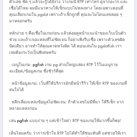
ตัวเลข ชัด ๆ แล้วจะรู้ได้ยังไง ว่าเกมนี้ RTP เท่าไหร่ ดูจากอะไร และ
เชื่อได้ไหม ผมมีแนวทางให้เช็กแบบไม่หลงทาง โดยเฉพาะตอนที่
คุณเลือกเกมใน pgslot เพราะถ้าเช็กถูกที่ คุณจะไม่โดนเลขลอย ๆ
มาหลอกครับ
หลักง่าย ๆ คือเชื่อในเกมก่อน แล้วค่อยดูหน้าแนะนำของเว็บเป็นตัว
ช่วย และถ้าเจอแหล่งที่ไม่ชัดเจน ก็อย่าเพิ่งรีบเชื่อ เพราะตัวเลขผิด
นิดเดียว อาจทำให้คุณคาดหวังผิด ได้ ตอนเล่นใน pgslotfish เรา
เลยต้องระวังเป็นพิเศษครับ
• เมนูในเกม:
pgfish
เกม pg ส่วนใหญ่แสดง RTP ไว้ในเมนูราย
ละเอียด/ข้อมูลเกม ซึ่งชัวร์ที่สุด
• หน้าข้อมูลเกม: เว็บที่ให้บริการมักมีหน้ารีวิว ให้เช็ก RTP ของเกมที่
สนใจได้
• หลีกเลี่ยงแหล่งข้อมูลไม่ชัดเจน: ถ้าตัวเลขไม่มีที่มา ให้รีเช็ก จาก
หลายแหล่งก่อน
เล่น
pgfish
แบบง่าย ๆ แค่เข้าใจค่า RTP ของเกมให้มากขึ้นก็พอ!
เห็นไหมครับ ว่าการเข้าใจ RTP ไม่ได้ทำให้ชนะทันที แต่ช่วยให้เรา