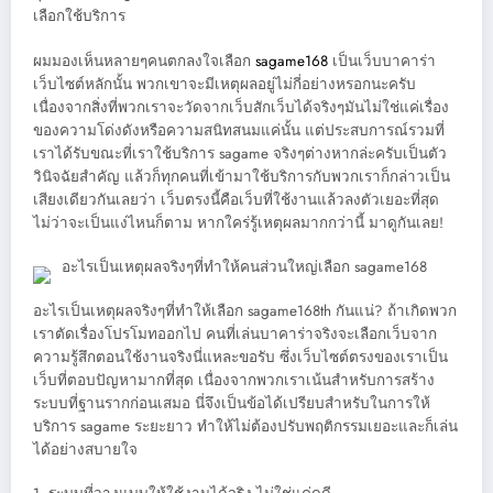
เลือกใช้บริการ
ผมมองเห็นหลายๆคนตกลงใจเลือก
sagame168
เป็นเว็บบาคาร่า
เว็บไซต์หลักนั้น พวกเขาจะมีเหตุผลอยู่ไม่กี่อย่างหรอกนะครับ
เนื่องจากสิ่งที่พวกเราจะวัดจากเว็บสักเว็บได้จริงๆมันไม่ใช่แค่เรื่อง
ของความโด่งดังหรือความสนิทสนมแค่นั้น แต่ประสบการณ์รวมที่
เราได้รับขณะที่เราใช้บริการ sagame จริงๆต่างหากล่ะครับเป็นตัว
วินิจฉัยสำคัญ แล้วก็ทุกคนที่เข้ามาใช้บริการกับพวกเราก็กล่าวเป็น
เสียงเดียวกันเลยว่า เว็บตรงนี้คือเว็บที่ใช้งานแล้วลงตัวเยอะที่สุด
ไม่ว่าจะเป็นแง่ไหนก็ตาม หากใคร่รู้เหตุผลมากกว่านี้ มาดูกันเลย!
อะไรเป็นเหตุผลจริงๆที่ทำให้คนส่วนใหญ่เลือก sagame168
อะไรเป็นเหตุผลจริงๆที่ทำให้เลือก sagame168th กันแน่? ถ้าเกิดพวก
เราตัดเรื่องโปรโมทออกไป คนที่เล่นบาคาร่าจริงจะเลือกเว็บจาก
ความรู้สึกตอนใช้งานจริงนี่แหละขอรับ ซึ่งเว็บไซต์ตรงของเราเป็น
เว็บที่ตอบปัญหามากที่สุด เนื่องจากพวกเราเน้นสำหรับการสร้าง
ระบบที่ฐานรากก่อนเสมอ นี่จึงเป็นข้อได้เปรียบสำหรับในการให้
บริการ sagame ระยะยาว ทำให้ไม่ต้องปรับพฤติกรรมเยอะและก็เล่น
ได้อย่างสบายใจ