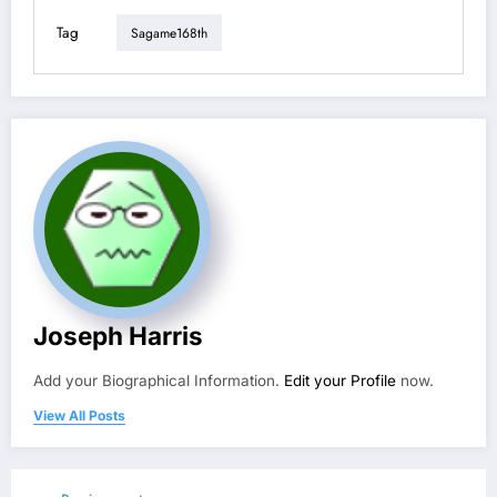
Tag
Sagame168th
Joseph Harris
Add your Biographical Information.
Edit your Profile
now.
View All Posts