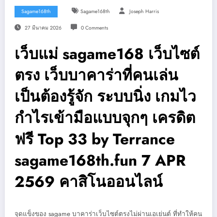
Sagame168th
Sagame168th
Joseph Harris
27 มีนาคม 2026
0 Comments
เว็บแม่ sagame168 เว็บไซต์
ตรง เว็บบาคาร่าที่คนเล่น
เป็นต้องรู้จัก ระบบนิ่ง เกมไว
กำไรเข้ามือแบบจุกๆ เครดิต
ฟรี Top 33 by Terrance
sagame168th.fun 7 APR
2569 คาสิโนออนไลน์
จุดแข็งของ sagame บาคาร่าเว็บไซต์ตรงไม่ผ่านเอเย่นต์ ที่ทำให้คน