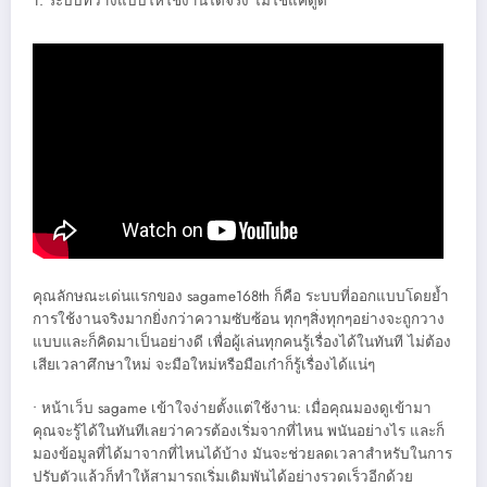
1. ระบบที่วางแบบให้ใช้งานได้จริง ไม่ใช่แค่ดูดี
คุณลักษณะเด่นแรกของ sagame168th ก็คือ ระบบที่ออกแบบโดยย้ำ
การใช้งานจริงมากยิ่งกว่าความซับซ้อน ทุกๆสิ่งทุกๆอย่างจะถูกวาง
แบบและก็คิดมาเป็นอย่างดี เพื่อผู้เล่นทุกคนรู้เรื่องได้ในทันที ไม่ต้อง
เสียเวลาศึกษาใหม่ จะมือใหม่หรือมือเก๋าก็รู้เรื่องได้แน่ๆ
• หน้าเว็บ sagame เข้าใจง่ายตั้งแต่ใช้งาน: เมื่อคุณมองดูเข้ามา
คุณจะรู้ได้ในทันทีเลยว่าควรต้องเริ่มจากที่ไหน พนันอย่างไร และก็
มองข้อมูลที่ได้มาจากที่ไหนได้บ้าง มันจะช่วยลดเวลาสำหรับในการ
ปรับตัวแล้วก็ทำให้สามารถเริ่มเดิมพันได้อย่างรวดเร็วอีกด้วย