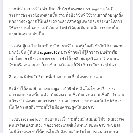
• ลดขั้นในเวลาที่ไม่จำเป็น: เว็บไซต์ตรงของเรา sagame ไม่มี
รายการอาหารซ้อนหลายชั้น รวมทั้งฟังก์ชันที่ใช้งานยากด้วย ทุกสิ่ง
ทุกอย่างจะถูกย่อให้เหลือเฉพาะสิ่งที่สำคัญและก็ต้องจริงๆทำให้การ
ใช้แรงงานนั้นง่าย ไม่มีสะดุด ไม่ทำให้คุณมีความคิดว่าระบบนั้น
ยากเกินความจำเป็น
• รองรับผู้เล่นใหม่และก็เก่าได้: คนที่ไม่เคยรู้เรื่องก็เข้าใจได้ง่ายดาย
มากยิ่งขึ้น ผู้ที่เล่น
sagame168
ประจำก็จะไม่รู้สึกว่าระบบช้าหรือ
เข้าใจยาก เมื่อเว็บตรงของเราทำให้ทุกสิ่งสมดุลกันแบบงี้ คนเล่น
ใหม่หรือคนเล่นเก่าก็จะเข้าดวงใจและก็ใช้บริการกันยาวๆไปเลย
2. ความมีประสิทธิภาพที่สร้างความเชื่อมั่นระหว่างเล่น
สิ่งที่ทำให้คนกลับมาเล่น sagame168 ซ้ำๆนั้น ไม่ใช่แค่เรื่องของ
ความสบายแค่นั้น แต่ว่ามันคือความเชื่อมั่นและความเชื่อถือว่า เล่น
แล้วจะไม่พังทลายกลางทางแน่นอน เพราะระบบของเว็บไซต์ที่ตรง
นั้นมีความเสถียรรวมทั้งไม่มีอันตรายสูงนั่นเองครับ
• ระบบsagame168th ตอบสนองเร็วรวมทั้งสม่ำเสมอ: ไม่ว่าคุณจะกด
พนันหรือเปลี่ยนห้อง ทุกอย่างจะเกิดขึ้นในทันทีเลยนะครับ ระบบลื่น
ไม่มีค้างแน่ๆ ทำให้ท่านไม่เสียจังหวะสำหรับในการเล่น สามารถ