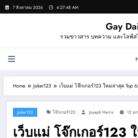
Skip
7 สิงหาคม 2026
4:27:49 AM
to
content
Gay Da
รวมข่าวสาร บทความ และไลฟ์สไตล์
Home
Joker123
เว็บแม่ โจ๊กเกอร์123 ใหม่ล่าสุด Top
Joker123
โจ๊กเกอร์123
Joseph Harris
12 ม
เว็บแม่ โจ๊กเกอร์123 