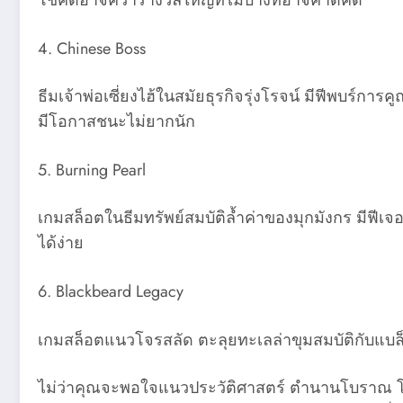
โชคดีอาจคว้ารางวัลใหญ่ที่ไม่บางทีอาจคาดคิด
4. Chinese Boss
ธีมเจ้าพ่อเซี่ยงไฮ้ในสมัยธุรกิจรุ่งโรจน์ มีฟีพบร์กา
มีโอกาสชนะไม่ยากนัก
5. Burning Pearl
เกมสล็อตในธีมทรัพย์สมบัติล้ำค่าของมุกมังกร มีฟีเจ
ได้ง่าย
6. Blackbeard Legacy
เกมสล็อตแนวโจรสลัด ตะลุยทะเลล่าขุมสมบัติกับแบล็ค
ไม่ว่าคุณจะพอใจแนวประวัติศาสตร์ ตำนานโบราณ โล