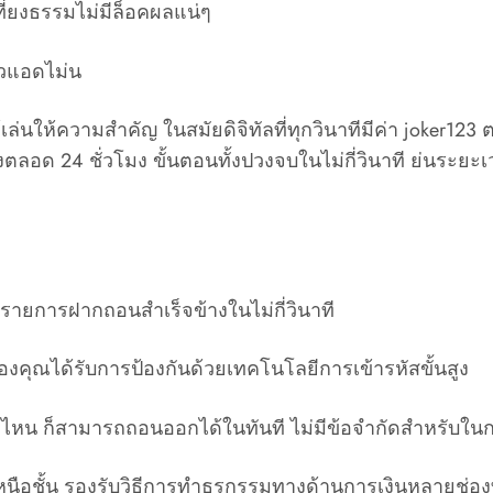
ที่ยงธรรมไม่มีล็อคผลแน่ๆ
ิวแอดไม่น
ู้เล่นให้ความสำคัญ ในสมัยดิจิทัลที่ทุกวินาทีมีค่า joker1
อด 24 ชั่วโมง ขั้นตอนทั้งปวงจบในไม่กี่วินาที ย่นระยะ
รายการฝากถอนสำเร็จข้างในไม่กี่วินาที
วของคุณได้รับการป้องกันด้วยเทคโนโลยีการเข้ารหัสขั้นสูง
ค่ไหน ก็สามารถถอนออกได้ในทันที ไม่มีข้อจำกัดสำหรับในก
หนือชั้น รองรับวิธีการทำธุรกรรมทางด้านการเงินหลายช่อ