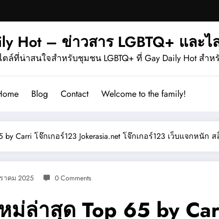
ily Hot – ข่าวสาร LGBTQ+ และไล
ที่น่าสนใจสำหรับชุมชน LGBTQ+ ที่ Gay Daily Hot สำหรับท
Home
Blog
Contact
Welcome to the family!
 65 by Carri โจ๊กเกอร์123 Jokerasia.net โจ๊กเกอร์123 เว็บแจกหนั
กราคม 2025
0 Comments
ใหม่ล่าสุด Top 65 by Car