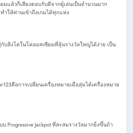
ิยมแล้วก็เสียงตอบรับดีจากผู้เล่นเป็นจำนวนมาก
ทำให้ท่านเข้าถึงเกมได้ทุกแห่ง
ับสิงโตในโคลอสเซียมที่ลุ้นรางวัลใหญ่ได้ง่าย เป็น
23คือการเปลี่ยนเครื่องหมายเมื่อสุ่มได้เครื่องหมาย
 Progressive Jackpot ที่สะสมรางวัลมากยิ่งขึ้นถ้า