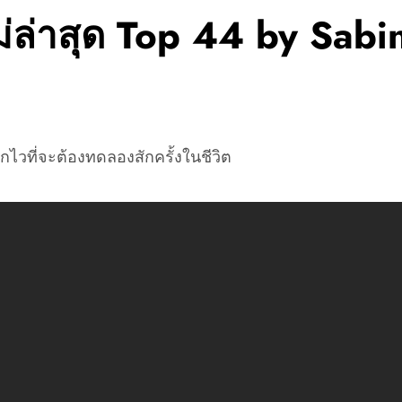
ม่ล่าสุด Top 44 by Sab
กไวที่จะต้องทดลองสักครั้งในชีวิต