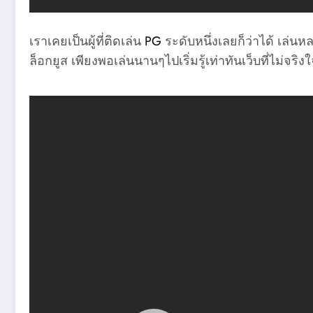
เราเคยเป็นผู้ที่ติดเล่น
PG
ระดับหนึ่งเลยก็ว่าได้ เล่น
ล็อกยูส เพียงพอเล่นนานๆไปเริ่มรู้เท่าทันเว็บที่ไม่จ