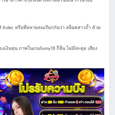
f Aztec หรือที่หลายคนเรียกกันว่า สล็อตสาวถ้ำ ด้วย
งินทุน ภาพในเกมfunny18 ก็ลื่น ไม่มีสะดุด เสียง