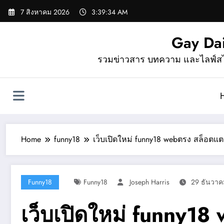
Skip
7 สิงหาคม 2026
3:39:35 AM
to
content
Gay Da
รวมข่าวสาร บทความ และไลฟ์สไตล์
Home
funny18
เว็บเปิดใหม่ funny18 webตรง สล็อตแต
Funny18
Funny18
Joseph Harris
29 ธันวาค
เว็บเปิดใหม่ funny18