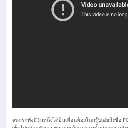
จนกระทั่งมีวันหนึ่งได้ยินเพื่อนพ้องในกรุ๊ปเอ๋ยถึงชื่อ
เข้าไปดูด้วยตัวเอง พอเจอหน้าแรกแค่นั้นล่ะ ความล