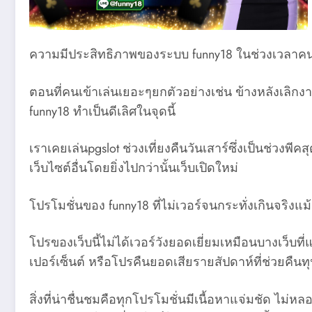
ความมีประสิทธิภาพของระบบ funny18 ในช่วงเวลาคนเ
ตอนที่คนเข้าเล่นเยอะๆยกตัวอย่างเช่น ข้างหลังเลิก
funny18 ทำเป็นดีเลิศในจุดนี้
เราเคยเล่นpgslot ช่วงเที่ยงคืนวันเสาร์ซึ่งเป็นช่วงพี
เว็บไซต์อื่นโดยยิ่งไปกว่านั้นเว็บเปิดใหม่
โปรโมชั่นของ funny18 ที่ไม่เวอร์จนกระทั่งเกินจริงแ
โปรของเว็บนี้ไม่ได้เวอร์วังยอดเยี่ยมเหมือนบางเว็บท
เปอร์เซ็นต์ หรือโปรคืนยอดเสียรายสัปดาห์ที่ช่วยคืนทุน
สิ่งที่น่าชื่นชมคือทุกโปรโมชั่นมีเนื้อหาแจ่มชัด ไม