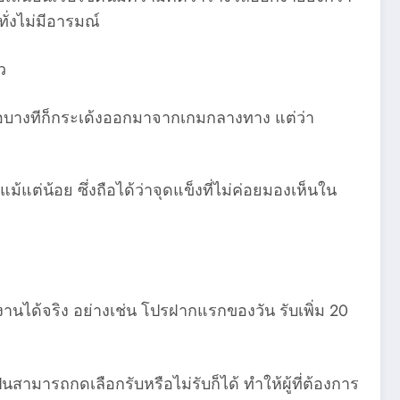
ั่งไม่มีอารมณ์
ว
หรือบางทีก็กระเด้งออกมาจากเกมกลางทาง แต่ว่า
ม้แต่น้อย ซึ่งถือได้ว่าจุดแข็งที่ไม่ค่อยมองเห็นใน
้งานได้จริง อย่างเช่น โปรฝากแรกของวัน รับเพิ่ม 20
นสามารถกดเลือกรับหรือไม่รับก็ได้ ทำให้ผู้ที่ต้องการ