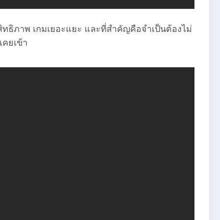
ะสิทธิภาพ เกมเยอะแยะ และที่สำคัญคือจำเป็นต้องไม่
่เคยเข้า