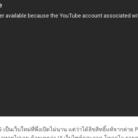
 PG เป็นเว็บใหม่ที่พึ่งเปิดไม่นาน แต่ว่าได้ลิขสิทธิ์แท้จากค
ังเลหายไปเลย ด้วยเหตุว่า UI เว็บไซต์ดูสะอาด โหลดไว ร