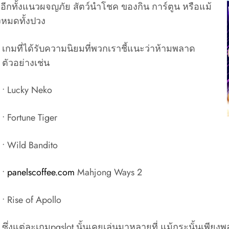
 อีกทั้งแนวผจญภัย สัตว์นำโชค ของกิน การ์ตูน หรือแม้
งหมดทั้งปวง
เกมที่ได้รับความนิยมที่พวกเราชี้แนะว่าห้ามพลาด
ตัวอย่างเช่น
• Lucky Neko
• Fortune Tiger
• Wild Bandito
•
panelscoffee.com
Mahjong Ways 2
• Rise of Apollo
ซึ่งแต่ละเกมpgslot นั้นเคยเล่นมาหลายที่ แม้กระนั้นเพียงพ