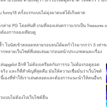
็บ funny18 ครั้งแรกแบบไม่มุ่งมาดแต่ได้เกินคาด
ากค่าย PG โดยทันที เกมที่ลองเล่นคราวแรกเป็น Treasures o
ลยต้องการลองเทียบดู
ยซ้ำ โบนัสเข้าตลอดหลายรอบจนได้ผลกำไรมากกว่า 5 เท่าของเ
งจากหลายเว็บไซต์ที่เคยเล่นมาก่อนหน้าประเภทคนละเรื่อง
ล่นpgslot อีกที ไม่ต้องเครียดกับการรอ ไม่ต้องรอดูยอด
้จริง และก็ที่สำคัญที่สุดคือ มันให้ความเชื่อมั่นว่าเว็บไซต์
จนี้เองที่ทำให้เราเล่นตลอดและต้องการแนะนำให้คนอื่นๆ
วแบบไม่ต้องไปเว็บไซต์อื่น