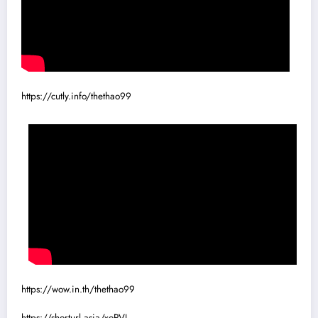
https://cutly.info/thethao99
https://wow.in.th/thethao99
https://shorturl.asia/xoPVJ