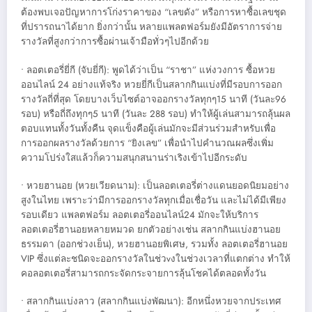
ต้องพบเจอปัญหาการโก่งราคาของ “เลขดัง” หรือการหาซื้อเลขชุด
ที่ปรารถนาได้ยาก ยิ่งกว่านั้น หลายแพลตฟอร์มยังมีอัตราการจ่าย
รางวัลที่สูงกว่าการซื้อผ่านเจ้ามือทั่วๆไปอีกด้วย
• ลอตเตอรี่ยี่กี (จับยี่กี): พูดได้ว่าเป็น “ราชา” แห่งวงการ ซื้อหวย
ออนไลน์ 24 อย่างแท้จริง หวยยี่กีเป็นสลากกินแบ่งที่มีรอบการออก
รางวัลถี่ที่สุด โดยบางเว็บไซต์อาจออกรางวัลทุกๆ15 นาที (วันละ96
รอบ) หรือถี่ถึงทุกๆ5 นาที (วันละ 288 รอบ) ทำให้ผู้เล่นสามารถลุ้นผล
ตอบแทนทั้งวันทั้งคืน จุดแข็งคือผู้เล่นมักจะมีส่วนร่วมสำหรับเพื่อ
การออกผลรางวัลด้วยการ “ยิงเลข” เพื่อนำไปคำนวณผลซึ่งเพิ่ม
ความโปร่งใสแล้วก็ความสนุกสนานร่าเริงเข้าไปอีกระดับ
• หวยฮานอย (หวยเวียดนาม): เป็นลอตเตอรี่ต่างแดนยอดนิยมอย่าง
สูงในไทย เพราะว่ามีการออกรางวัลทุกเมื่อเชื่อวัน และไม่ได้มีเพียง
รอบเดียว แพลตฟอร์ม ลอตเตอรี่ออนไลน์24 มักจะให้บริการ
ลอตเตอรี่ฮานอยหลายหมวด ยกตัวอย่างเช่น สลากกินแบ่งฮานอย
ธรรมดา (ออกช่วงเย็น), หวยฮานอยพิเศษ, รวมทั้ง ลอตเตอรี่ฮานอย
VIP ซึ่งแต่ละชนิดจะออกรางวัลในช่วvงในช่วงเวลาที่แตกต่าง ทำให้
คอลอตเตอรี่สามารถกระจัดกระจายการลุ้นโชคได้ตลอดทั้งวัน
• สลากกินแบ่งลาว (สลากกินแบ่งพัฒนา): อีกหนึ่งหวยจากประเทศ