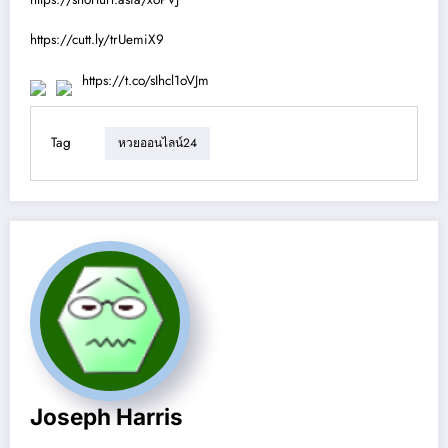
https://cutt.ly/trUemiX9
https://t.co/sIhcl1oVJm
Tag
หวยออนไลน์24
Joseph Harris