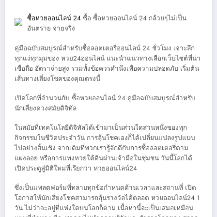
ซื้อหวยออนไลน์ 24
ซื้อ ซื้อหวยออนไลน์ 24 กล้วยๆไม่เป็น
อันตราย จ่ายจริง
คู่มือฉบับสมบูรณ์สำหรับซื้อลอตเตอรี่ออนไลน์ 24 ชั่วโมง เจาะลึก
ทุกแง่ทุกมุมของ หวย24ออนไลน์ แนะนำแนวทางเลือกเว็บไซต์ที่น่า
เชื่อถือ อัตราจ่ายสูง รวมทั้งข้อควรคำนึงเพื่อความปลอดภัย เริ่มต้น
เส้นทางเสี่ยงโชคของคุณตรงนี้
เปิดโลกที่จำนวนกับ ซื้อหวยออนไลน์ 24 คู่มือฉบับสมบูรณ์สำหรับ
นักเสี่ยงดวงสมัยดิจิทัล
ในสมัยที่เทคโนโลยีดิจิทัลได้เข้ามาเป็นส่วนใดส่วนหนึ่งของทุก
กิจกรรมในชีวิตประจำวัน การลุ้นโชคเองก็ได้เปลี่ยนแปลงรูปแบบ
ไปอย่างสิ้นเชิง จากเดิมที่พวกเรารู้จักดีกับการซื้อลอตเตอรี่ตาม
แผงลอย หรือการแทงหวยใต้ดินผ่านเจ้ามือในชุมชน วันนี้โลกได้
เปิดประตูสู่มิติใหม่ที่เรียกว่า หวยออนไลน์24
ซึ่งเป็นแพลตฟอร์มที่ทลายทุกข้อกำหนดด้านเวลาและสถานที่ เปิด
โอกาสให้นักเสี่ยงโชคสามารถลุ้นรางวัลได้ตลอด หวยออนไลน์24 1
วัน ไม่ว่าจะอยู่ที่แห่งใดบนโลกก็ตาม เนื้อหานี้จะเป็นเสมอเหมือน