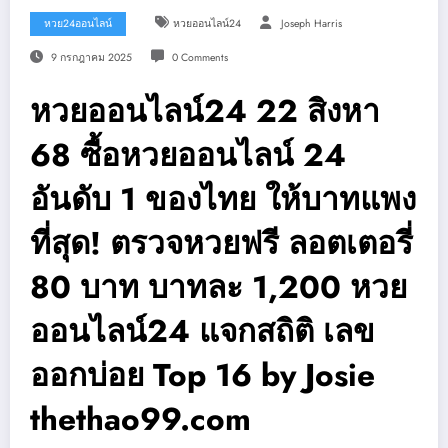
หวย24ออนไลน์
หวยออนไลน์24
Joseph Harris
9 กรกฎาคม 2025
0 Comments
หวยออนไลน์24 22 สิงหา
68 ซื้อหวยออนไลน์ 24
อันดับ 1 ของไทย ให้บาทแพง
ที่สุด! ตรวจหวยฟรี ลอตเตอรี่
80 บาท บาทละ 1,200 หวย
ออนไลน์24 แจกสถิติ เลข
ออกบ่อย Top 16 by Josie
thethao99.com