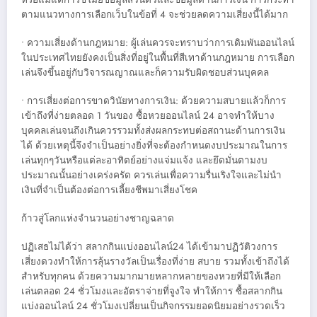
ตามแนวทางการเลือกเว็บในข้อที่ 4 จะช่วยลดความเสี่ยงนี้ได้มาก
• ความเสี่ยงด้านกฎหมาย: ผู้เล่นควรจะทราบว่าการเดิมพันออนไลน์
ในประเทศไทยยังคงเป็นสิ่งที่อยู่ในพื้นที่สีเทาด้านกฎหมาย การเลือก
เล่นจึงขึ้นอยู่กับวิจารณญาณและก็ความรับผิดชอบส่วนบุคคล
• การเสี่ยงต่อการขาดวินัยทางการเงิน: ด้วยความสบายแล้วก็การ
เข้าถึงที่ง่ายตลอด 1 วันของ ซื้อหวยออนไลน์ 24 อาจทำให้บาง
บุคคลเล่นจนถึงเกินควรรวมทั้งส่งผลกระทบต่อสถานะด้านการเงิน
ได้ ด้วยเหตุนี้จึงจำเป็นอย่างยิ่งที่จะต้องกำหนดงบประมาณในการ
เล่นทุกๆวันหรือแต่ละอาทิตย์อย่างแจ่มแจ้ง และยึดมั่นตามงบ
ประมาณนั้นอย่างเคร่งครัด ควรเล่นเพื่อความรื่นเริงใจและไม่นำ
เงินที่จำเป็นต้องต่อการเลี้ยงชีพมาเสี่ยงโชค
ก้าวสู่โลกแห่งจำนวนอย่างชาญฉลาด
ปฏิเสธไม่ได้ว่า สลากกินแบ่งออนไลน์24 ได้เข้ามาปฏิวัติวงการ
เสี่ยงดวงทำให้การลุ้นรางวัลเป็นเรื่องที่ง่าย สบาย รวมทั้งเข้าถึงได้
สำหรับทุกคน ด้วยความมากมายหลากหลายของหวยที่มีให้เลือก
เล่นตลอด 24 ชั่วโมงและอัตราจ่ายที่จูงใจ ทำให้การ ซื้อสลากกิน
แบ่งออนไลน์ 24 ชั่วโมงเปลี่ยนเป็นกิจกรรมยอดนิยมอย่างรวดเร็ว