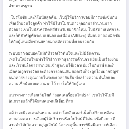
จ่ายมาตรฐาน
• โปรโมชั่นและก็โบนัสสุดคุ้ม: เว็บผู้ให้บริการชอบมีการแข่งขันกัน
เพื่อเย้ายวนใจลูกค้า ทำให้มีโปรโมชั่นต่างๆออกมาจำนวนมาก
ตัวอย่างเช่นโบนัสเครดิตฟรีสำหรับสมาชิกใหม่, โบนัสตามเทศกาล,
และก็ที่สำคัญคือระบบเสนอแนะเพื่อน (Affiliate) ที่มอบค่าคอมมิชชั่น
ให้กับผู้เล่นเมื่อชวนสหายมาสมัครรวมทั้งเล่นร่วมกัน
ระบบฝาก-ถอนอัตโนมัติที่รวดเร็วทันใจและไม่มีอันตราย:
เทคโนโลยีรุ่นใหม่ทำให้วิธีการทำธุรกรรมด้านการเงินเป็นเรื่องง่าย
และเร็วทันใจการฝากเงินเข้าสู่ระบบใช้เวลาเพียงไม่กี่นาที และก็
เมื่อคุณถูกรางวัลและต้องการถอนเงิน ยอดเงินก็จะถูกโอนฝากบัญชี
ธนาคารของคุณภายในระยะเวลาอันสั้น ซึ่งสร้างความมั่นใจและ
ความเชื่อมั่นและความน่าไว้วางใจให้กับผู้เล่น
แนวทางการเลือกเว็บไซต์ “ลอตเตอรี่ออนไลน์24” เช่นไรให้ไม่มี
อันตรายแล้วก็ได้ผลทดแทนดีเยี่ยมที่สุด
แม้ว่าจะมีจุดเด่นล้นหลาม แต่ว่าโลกอินเตอร์เน็ตก็เปรียบเหมือน
ดาบสองคม การเลือกผู้ให้บริการหรือเว็บไซต์ที่ไม่น่าเชื่อถือบางที
อาจทำให้เกิดความสูญเสียได้ โดยเหตุนั้น การพินิจพิเคราะห์เลือก