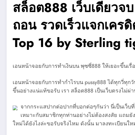
สล็อต888 เว็บเดียวจบ
ถอน รวดเร็วแจกเครดิ
Top 16 by Sterling 
เอนหน้าจอยกับการทำเงินบน พุซซี่888 ให้เยอะขึ้นเร
เอนหน้าจอยกับการทำกำไรบน pussy888 ได้ทุกวี่ทุกวัน!
ขึ้นอย่างแน่แท้ขอรับ เรา สล็อต888 เป็นเว็บตรงไม่ผ่าน
จากกระแสปากต่อปากที่บอกต่อๆกันว่า นี่เป็นเว็บ
เหมาะกับสมาชิกทุกท่านอย่างไม่ต้องสงสัย แถมยัง
ใหม่ได้ยังไงล่ะขอรับจริงไหม ดังนั้น มาลงทะเบียนใหม