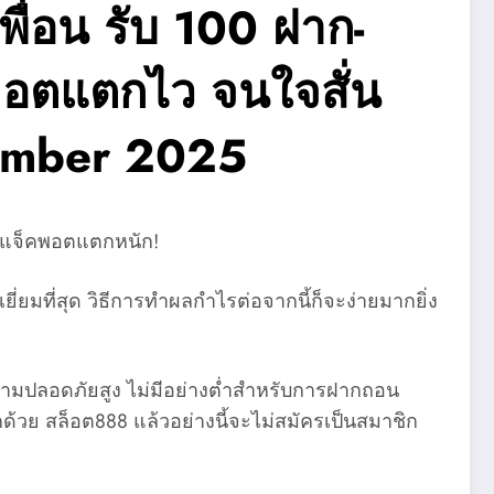
ื่อน รับ 100 ฝาก-
ล็อตแตกไว จนใจสั่น
tember 2025
่ำ แจ็คพอตแตกหนัก!
ี่ยมที่สุด วิธีการทำผลกำไรต่อจากนี้ก็จะง่ายมากยิ่ง
ะความปลอดภัยสูง ไม่มีอย่างต่ำสำหรับการฝากถอน
้วย สล็อต888 แล้วอย่างนี้จะไม่สมัครเป็นสมาชิก