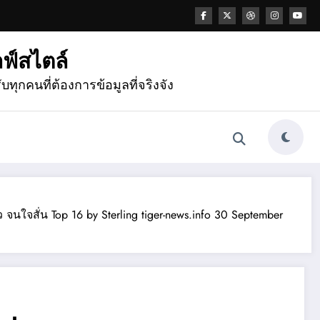
ฟ์สไตล์
ุกคนที่ต้องการข้อมูลที่จริงจัง
นใจสั่น Top 16 by Sterling tiger-news.info 30 September