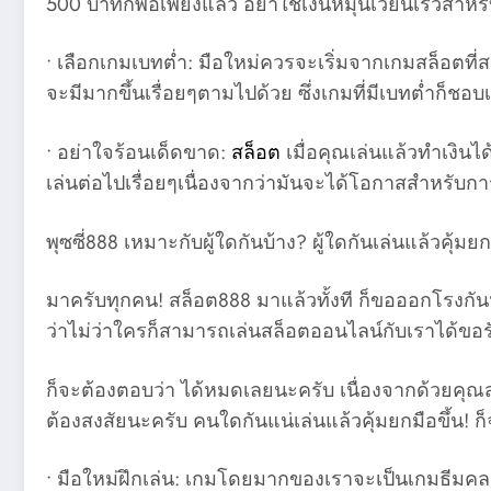
500 บาทก็พอเพียงแล้ว อย่าใช้เงินหมุนเวียนเร็วสำหร
• เลือกเกมเบทต่ำ: มือใหม่ควรจะเริ่มจากเกมสล็อตที่
จะมีมากขึ้นเรื่อยๆตามไปด้วย ซึ่งเกมที่มีเบทต่ำก็ชอบ
• อย่าใจร้อนเด็ดขาด:
สล็อต
เมื่อคุณเล่นแล้วทำเงินไ
เล่นต่อไปเรื่อยๆเนื่องจากว่ามันจะได้โอกาสสำหรับก
พุซซี่888 เหมาะกับผู้ใดกันบ้าง? ผู้ใดกันเล่นแล้วคุ้มยก
มาครับทุกคน! สล็อต888 มาแล้วทั้งที ก็ขอออกโรงกันห
ว่าไม่ว่าใครก็สามารถเล่นสล็อตออนไลน์กับเราได้ขอรับ
ก็จะต้องตอบว่า ได้หมดเลยนะครับ เนื่องจากด้วยคุณสมบ
ต้องสงสัยนะครับ คนใดกันแน่เล่นแล้วคุ้มยกมือขึ้น! ก
• มือใหม่ฝึกเล่น: เกมโดยมากของเราจะเป็นเกมธีมคลาส