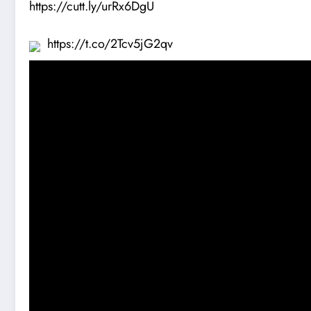
https://cutt.ly/urRx6DgU
https://t.co/2Tcv5jG2qv