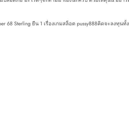
ามปลอดภัย อะไรดีๆจะตามมาเองนะครับ ด้วยเหตุนั้น อย่าร
8 Sterling ยืน 1 เรื่องเกมสล็อต pussy888คิดจะลงทุนทั้งทีต้