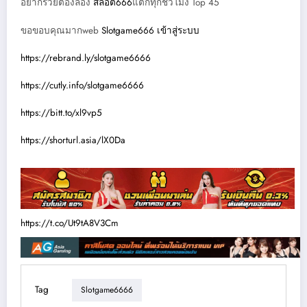
อยากรวยต้องลอง
สล็อต666
แตกทุกชั่วโมง Top 45
ขอขอบคุณมากweb
Slotgame666 เข้าสู่ระบบ
https://rebrand.ly/slotgame6666
https://cutly.info/slotgame6666
https://bitt.to/xl9vp5
https://shorturl.asia/lX0Da
https://t.co/Ut9tA8V3Cm
Tag
Slotgame6666