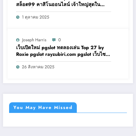
สล็อต99 คาสิโนออนไลน์ เจ้าใหญ่สุดใน
เอเชีย ปั่นแตก แจกทุนฟรี แทงหวย คาสิโน ยิง
1 ตุลาคม 2025
ปลาภาพสวย คมชัด 3D sretthi99 เศรษฐี
ใหม่ต้องเป็นคุณ Top 63 by Doug
Joseph Harris
0
เว็บเปิดใหม่ pgslot ทดลองเล่น Top 27 by
Roxie pgslot rayzubiri.com pgslot เว็บไซต์
ตรง สล็อตเว็บตรงแตกง่าย ฝาก-ถอน ออโต้
26 สิงหาคม 2025
ไม่มีขั้นต่ำ 1 สิงหา 2568 casino
You May Have Missed