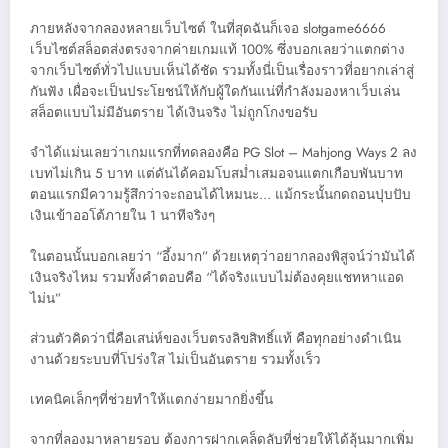
ภายหลังจากลองหลายเว็บไซต์ ในที่สุดฉันก็เจอ slotgame6666
เว็บไซต์สล็อตส่งตรงจากค่ายเกมแท้ 100% ซึ่งบอกเลยว่าแตกต่าง
จากเว็บไซต์ทั่วไปแบบเห็นได้ชัด รวมทั้งนี่เป็นเรื่องราวที่อยากเล่าสู่
กันฟัง เผื่อจะเป็นประโยชน์ให้กับผู้ใดกันแน่ที่กำลังมองหาเว็บเล่น
สล็อตแบบไม่มีอันตราย ได้เงินจริง ไม่ถูกโกงขอรับ
จำได้แม่นเลยว่าเกมแรกที่ทดลองคือ PG Slot – Mahjong Ways 2 ลง
เบทไม่เกิน 5 บาท แต่ดันได้คอมโบสม่ำเสมอจนแตกเกือบพันบาท
ตอนแรกมีความรู้สึกว่าจะถอนได้ไหมนะ… แม้กระนั้นกดถอนปุบปับ
เงินเข้าออโต้ภายใน 1 นาทีจริงๆ
ในตอนนั้นบอกเลยว่า “อึ้งมาก” ด้วยเหตุว่าอยากลองพิสูจน์ว่ามันได้
เงินจริงไหม รวมทั้งคำตอบคือ “ได้จริงแบบไม่ต้องคุยแชทหาแอด
ไม่น”
ส่วนตัวคิดว่านี่คือเสน่ห์ของเว็บตรงลิขสิทธิ์แท้ คือทุกอย่างดำเนิน
งานด้วยระบบที่โปร่งใส ไม่เป็นอันตราย รวมทั้งเร็ว
เทคนิคเล็กๆที่ช่วยทำให้แตกง่ายมากยิ่งขึ้น
จากที่ลองมาหลายรอบ ต้องการฝากเคล็ดลับที่ช่วยให้ได้ลุ้นมากเพิ่ม