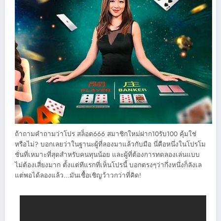
ถ้าถามคำถามว่าโปร สล็อต666 สมาชิกใหม่ฝาก10รับ100 คุ้มใช่
หรือไม่? บอกเลยว่าในฐานะผู้ที่ลองมาแล้วกับมือ นี่คือหนึ่งในโปรโม
ชั่นที่เหมาะที่สุดสำหรับคนทุนน้อย และผู้ที่ต้องการทดลองเล่นแบบ
ไม่ต้องเสี่ยงมาก ตั้งแต่ทีแรกที่เห็นโปรนี้ บอกตรงๆว่ากึ่งหนึ่งก็ลังเล
แต่พอได้ลองแล้ว…มันเชื้อเชิญว้าวกว่าที่คิด!