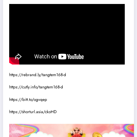
https://rebrand.ly/tangtem168-d
https://cutly.info/tangtem168-d
https://bitt.to/ogvqep
https://shorturl.asia/ckoHD