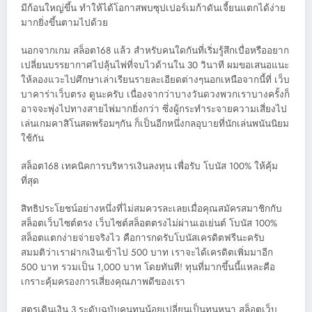
มีก้อนใหญ่ขึ้น ทำให้ได้โอกาสพบซุปเปอร์เมก้าดันเจี้ยนแตกได้ง่าย
มากยิ่งขึ้นตามไปด้วย
นอกจากเกม สล็อต168 แล้ว สำหรับคนใดกันที่เริ่มรู้สึกเบื่อหรืออยาก
เปลี่ยนบรรยากาศไปลุ้นไพ่ที่จบไวด้านใน 30 วินาที ผมขอเสนอแนะ
ให้ลองแวะไปศึกษาเล่าเรียนรายละเอียดต่างๆนอกเหนือจากนี้ที่ เว็บ
บาคาร่าเว็บตรง ดูนะครับ เนื่องจากว่าบางวันดวงพวกเราบางครั้งก็
อาจจะพุ่งไปทางสายไพ่มากยิ่งกว่า ซึ่งผู้กระทำระจายความเสี่ยงไป
เล่นเกมคาสิโนสดพร้อมๆกัน ก็เป็นอีกหนึ่งกลอุบายที่นักเล่นพนันนิยม
ใช้กัน
สล็อต168 เทคนิคการบริหารเงินลงทุน เพื่อรับ โบนัส 100% ให้คุ้ม
ที่สุด
สิทธิประโยชน์อย่างหนึ่งที่ไม่สมควรละเลยเมื่อคุณสมัครสมาชิกกับ
สล็อตเว็บไซต์ตรง เว็บไซต์สล็อตตรงไม่ผ่านเอเย่นต์ โบนัส 100%
สล็อตแตกง่ายจ่ายจริงไว คือการกดรับโบนัสเครดิตฟรีนะครับ
สมมติว่าเราฝากเงินเข้าไป 500 บาท เราจะได้เครดิตเพิ่มมาอีก
500 บาท รวมเป็น 1,000 บาท โดยทันที! ทุนที่มากขึ้นนี้แหละคือ
เกราะคุ้มครองการเสี่ยงคุณภาพดีของเรา
สูตรเดินเงิน 3 ระดับฉบับคนทุนน้อยเปลี่ยนเป็นทุนหนา สล็อตเว็บ