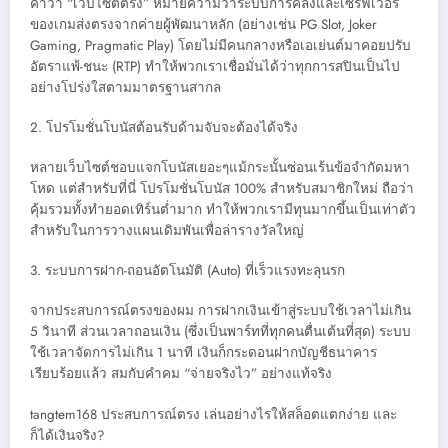
คำว่า “เว็บไซต์ตรง” หมายความว่าระบบการคลังและเซิร์ฟเวอร์
ของเกมส่งตรงจากค่ายผู้พัฒนาหลัก (อย่างเช่น PG Slot, Joker
Gaming, Pragmatic Play) โดยไม่มีคนกลางหรือเอเย่นต์มาคอยปรับ
อัตราแพ้-ชนะ (RTP) ทำให้พวกเราเชื่อมั่นได้ว่าทุกการสปินเป็นไป
อย่างโปร่งใสตามมาตรฐานสากล
2. โปรโมชั่นโบนัสต้อนรับด้ามจับจะต้องได้จริง
หลายเว็บไซต์ชอบแจกโบนัสเยอะๆแม้กระนั้นซ่อนเร้นข้อจำกัดมหา
โหด แต่สำหรับที่นี่ โปรโมชั่นโบนัส 100% สำหรับสมาชิกใหม่ ถือว่า
คุ้มรวมทั้งทำยอดเทิร์นต่ำมาก ทำให้พวกเรามีทุนมากขึ้นเป็นเท่าตัว
สำหรับในการวางแผนเดิมพันเพื่อล่ารางวัลใหญ่
3. ระบบการฝาก-ถอนอัตโนมัติ (Auto) ที่เร็วแรงทะลุนรก
จากประสบการณ์ตรงของผม การฝากเงินเข้าสู่ระบบใช้เวลาไม่เกิน
5 วินาที ส่วนเวลาถอนเงิน (ซึ่งเป็นพาร์ทที่ทุกคนตื่นเต้นที่สุด) ระบบ
ใช้เวลาจัดการไม่เกิน 1 นาที เงินก็กระดอนฝากบัญชีธนาคาร
เรียบร้อยแล้ว สมกับคำคม “จ่ายจริงไว” อย่างแท้จริง
tangtem168 ประสบการณ์ตรง เล่นอย่างไรให้สล็อตแตกง่าย และ
ก็ได้เงินจริง?