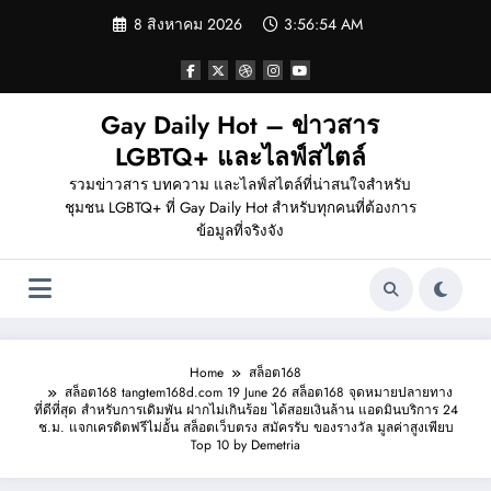
Skip
8 สิงหาคม 2026
3:56:55 AM
to
content
Gay Daily Hot – ข่าวสาร
LGBTQ+ และไลฟ์สไตล์
รวมข่าวสาร บทความ และไลฟ์สไตล์ที่น่าสนใจสำหรับ
ชุมชน LGBTQ+ ที่ Gay Daily Hot สำหรับทุกคนที่ต้องการ
ข้อมูลที่จริงจัง
Home
สล็อต168
สล็อต168 tangtem168d.com 19 June 26 สล็อต168 จุดหมายปลายทาง
ที่ดีที่สุด สำหรับการเดิมพัน ฝากไม่เกินร้อย ได้สอยเงินล้าน แอดมินบริการ 24
ช.ม. แจกเครดิตฟรีไม่อั้น สล็อตเว็บตรง สมัครรับ ของรางวัล มูลค่าสูงเพียบ
Top 10 by Demetria