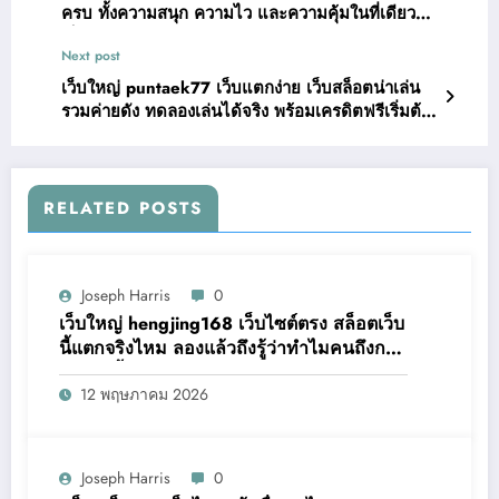
ครบ ทั้งความสนุก ความไว และความคุ้มในที่เดียว
เว็บตรง Sexy168b.com เครดิตฟรี Top 44 by
Next post
Royal 20 websiteแจกหนัก มิ.ย. 69
เว็บใหญ่ puntaek77 เว็บแตกง่าย เว็บสล็อตน่าเล่น
รวมค่ายดัง ทดลองเล่นได้จริง พร้อมเครดิตฟรีเริ่มต้น
ใหม่ล่าสุด Top 12 by Bertie puntaek77.fun 15
มิถุนายน 69 คาสิโนออนไลน์
RELATED POSTS
Joseph Harris
0
เว็บใหญ่ hengjing168 เว็บไซต์ตรง สล็อตเว็บ
นี้แตกจริงไหม ลองแล้วถึงรู้ว่าทำไมคนถึงกลับ
มาเล่นซ้ำ ทดลองเล่น Top 12 by Houston
12 พฤษภาคม 2026
hengjing168c.com 20 July 2569 casino
online
Joseph Harris
0