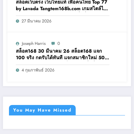
สล็อตเว็บตรง เว็บไทยแท้ เพื่อคนไทย Top 77
by Lavada Tangtem168b.com เกมสไตล์ไทย
สไตล์นอก ครบ ฝากถอน ไม่มีขั่นต่ำ หวย บอล
27 มีนาคม 2026
บาคาร่า ยิงปลา สล็อต 21 เม.ย. 2026
Joseph Harris
0
สล็อต168 30 มีนาคม 26 สล็อต168 แจก
100 จริง กดรับได้ทันที แจกสมาชิกใหม่ 500
ฝาก – ถอน ออโต้ 3 วิ เว็บเดิมพันที่ดีที่สุดใน
4 กุมภาพันธ์ 2026
ไทย สล็อต168 ปั่นกับแฮปปี้ เลิกจนทันที Top
76 by Lacy Happy168.ai
You May Have Missed