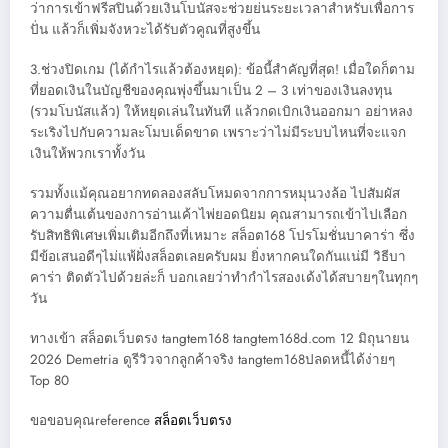
ว่าการเข้าฟรีสปินด้วยเงินโบนัสจะช่วยย่นระยะเวลาสำหรับเพื่อการ
ปั่น แล้วก็เพิ่มจังหวะได้รับตัวคูณที่สูงขึ้น
3.ช่วงปิดเกม (ได้กำไรแล้วต้องหยุด): ข้อนี้สำคัญที่สุด! เมื่อใดก็ตาม
ที่ยอดเงินในบัญชีของคุณพุ่งขึ้นมาเป็น 2 – 3 เท่าของเงินลงทุน
(รวมโบนัสแล้ว) ให้หยุดเล่นในทันที แล้วกดเบิกเงินออกมา อย่าหลง
ระเริงไปกับความละโมบเด็ดขาด เพราะว่าไม่มีระบบไหนที่จะแจก
เงินให้พวกเราทั้งวัน
รวมทั้งแม้คุณอยากทดลองสลับโหมดจากการหมุนวงล้อ ไปสัมผัส
ความตื่นเต้นของการอ่านเค้าไพ่ยอดนิยม คุณสามารถเข้าไปเลือก
รับสิทธิพิเศษเพิ่มเติมอีกถึงที่เหมาะ สล็อต168 โปรโมชั่นบาคาร่า ซึ่ง
มีข้อเสนอดีๆไม่แพ้ฝั่งสล็อตเลยครับผม ยิ่งหากคนใดกันแน่มี วิธีบา
คาร่า ติดตัวไปด้วยล่ะก็ บอกเลยว่าทำกำไรสองเด้งได้สบายๆในทุกๆ
วัน
ทางเข้า สล็อตเว็บตรง tangtem168 tangtem168d.com 12 มิถุนายน
2026 Demetria ดูรีวิวจากลูกค้าจริง tangtem168ปลดหนี้ได้ง่ายๆ
Top 80
ขอขอบคุณreference
สล็อตเว็บตรง