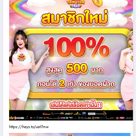
https://heys.to/uet7mw