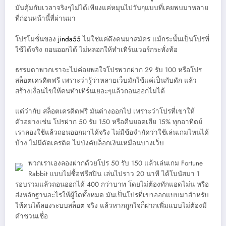
มันคุ้มกับเวลาจริงๆไม่ได้เพียงแค่หมุนไปวันๆแบบที่เคยพบมาหลาย
ที่ก่อนหน้านี้ที่ผ่านมา
โปรโมชั่นของ
jinda55
ไม่ใช่แค่ดึงคนมาสมัคร แม้กระนั้นเป็นโปรที่
ใช้ได้จริง ถอนออกได้ ไม่หลอกให้ทำเทิร์นเวอร์กระทั่งท้อ
ธรรมดาพวกเราจะไม่ค่อยพอใจโปรพวกฝาก 29 รับ 100 หรือโปร
สล็อตเครดิตฟรี เพราะว่ารู้ว่าหลายเว็บมักใช้แค่เป็นกับดัก แล้ว
สร้างเงื่อนไขให้คนทำเทิร์นเยอะๆแล้วถอนออกไม่ได้
แต่ว่ากับ สล็อตเครดิตฟรี มันต่างออกไป เพราะว่าโปรที่เขาให้
ตัวอย่างเช่น โปรฝาก 50 รับ 150 หรือคืนยอดเสีย 15% ทุกอาทิตย์
เราลองใช้แล้วถอนออกมาได้จริง ไม่มีข้อจำกัดว่าใช้เล่นเกมไหนได้
บ้าง ไม่มีตัดเครดิต ไม่บังคับล็อกเงินเหมือนบางเว็บ
พวกเราเองลองฝากด้วยโปร 50 รับ 150 แล้วเล่นเกม Fortune
Rabbit แบบไม่ซื้อฟรีสปิน เล่นไปราว 20 นาที ได้โบนัสมา 1
รอบรวมแล้วถอนออกได้ 400 กว่าบาท โดยไม่ต้องทักแอดไม่น หรือ
ส่งหลักฐานอะไรให้ผู้ใดทั้งหมด มันเป็นโปรที่เขาออกแบบมาสำหรับ
ให้คนได้ลองระบบสล็อต จริง แล้วหากถูกใจก็ฝากเพิ่มแบบไม่ต้องมี
คำชวนเชื่อ