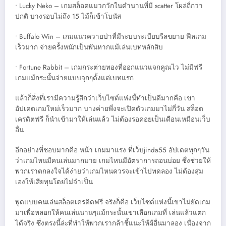
• Lucky Neko – เกมสล็อตแมวกวักในตำนานที่มี scatter โผล่ถี่กว่า
ปกติ บางรอบไม่ถึง 15 ไม้ก็เข้าโบนัส
• Buffalo Win – เกมแนวควายป่าที่มีระบบระเบียบรีลขยาย ฟีลเกม
เร็วมาก จ่ายครั้งหนักเป็นพันหากแม้เล่นเบทหลักสิบ
• Fortune Rabbit – เกมกระต่ายทองที่ออกแนวแจกคูณไว ไม่มีฟรี
เกมแม้กระนั้นจ่ายแบบจุกๆตั้งแต่เบทแรก
แล้วก็สิ่งที่เรามีความรู้สึกว่าเว็บไซต์แห่งนี้ทำเป็นดีมากคือ เขา
อัปเดตเกมใหม่เร็วมาก บางค่ายพึ่งจะเปิดตัวเกมมาไม่กี่วัน สล็อต
เครดิตฟรี ก็นำเข้ามาให้เล่นแล้ว ไม่ต้องรอคอยเป็นเดือนเหมือนเว็บ
อื่น
อีกอย่างที่ชอบมากคือ หน้า เกมมาแรง ที่เว็บjinda55 อัปเดตทุกๆวัน
ว่าเกมไหนมีคนเล่นมากมาย เกมไหนมีอัตราการถอนบ่อย ซึ่งช่วยให้
พวกเราตกลงใจได้ง่ายว่าเกมไหนควรจะเข้าไปทดลอง ไม่ต้องสุ่ม
เองให้เสียทุนโดยไม่จำเป็น
พูดแบบคนเล่นสล็อตเครดิตฟรี จริงก็คือ เว็บไซต์แห่งนี้เขาไม่ยัดเกม
มาเพื่อหลอกให้คนเล่นนานๆแม้กระนั้นเขาเลือกเกมที่ เล่นแล้วแตก
ได้จริง ซึ่งตรงนี้ล่ะที่ทำให้พวกเรากล้าชี้แนะให้ผู้อื่นมาลอง เนื่องจาก