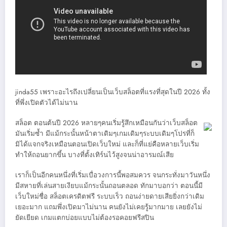
jinda55 เพราะอะไรถึงเปลี่ยนเป็นเว็บสล็อตที่แรงที่สุดในปี 2026 ทั้ง
ที่พึ่งเปิดตัวได้ไม่นาน
สล็อต ตอนต้นปี 2026 หลายๆคนเริ่มรู้สึกเหมือนกันว่าเว็บสล็อต
มันเริ่มซ้ำ มีแม้กระนั้นหน้าตาเดิมๆเกมเดิมๆระบบเดิมๆโปรที่ก็
มิได้แจกจริงเหมือนตอนเปิดเว็บใหม่ และก็ที่แย่คือหลายเว็บเริ่ม
ทำให้ถอนยากขึ้น บางที่ตั้งเทิร์นไว้สูงจนน่าอารมณ์เสีย
เราก็เป็นอีกคนหนึ่งที่เริ่มเบื่อวงการนี้พอสมควร จนกระทั่งมาวันหนึ่ง
มีสหายที่เล่นสายเงียบแม้กระนั้นถอนตลอด ทักมาบอกว่า ตอนนี้มี
เว็บใหม่ชื่อ สล็อตเครดิตฟรี ระบบเร็ว ถอนง่ายดายเสียยิ่งกว่าเดิม
เยอะมาก แถมพึ่งเปิดมาไม่นาน คนยังไม่เคยรู้มากมาย เลยยังไม่
ยัดเยียด เกมแตกบ่อยแบบไม่ต้องรอคอยฟรีสปิน