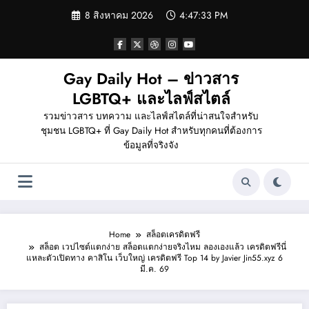
Skip
8 สิงหาคม 2026
4:47:33 PM
to
content
Gay Daily Hot – ข่าวสาร
LGBTQ+ และไลฟ์สไตล์
รวมข่าวสาร บทความ และไลฟ์สไตล์ที่น่าสนใจสำหรับ
ชุมชน LGBTQ+ ที่ Gay Daily Hot สำหรับทุกคนที่ต้องการ
ข้อมูลที่จริงจัง
Home
สล็อตเครดิตฟรี
สล็อต เวปไซต์แตกง่าย สล็อตแตกง่ายจริงไหม ลองเองแล้ว เครดิตฟรีนี่
แหละตัวเปิดทาง คาสิโน เว็บใหญ่ เครดิตฟรี Top 14 by Javier Jin55.xyz 6
มี.ค. 69