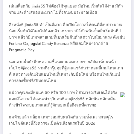
เล่นสล็อตกับ jinda55 ไม่ต้องใช้ทุนเยอะ มือใหม่เริ่มต้นได้ง่าย มีตัว
ช่วยและคำเสนอแนะมาก ไม่ทิ้งคนงบประมาณน้อย
สิ่งหนึ่งที่ jinda55 ทำเป็นดีมาก คือเปิดโอกาสให้คนที่มีงบประมาณ
น้อยเริ่มต้นได้โดยไม่ต้องกลัว เพราะว่ามีโต๊ะพนันขั้นต่ำเริ่มต้นที่ 1
บาท แล้วก็มีเกมหลายเกมที่เบทเริ่มต้นต่ำแต่ว่าโบนัสมาแรง ดังเช่น
Fortune Ox,
pgslot
Candy Bonanza หรือเกมใหม่ๆจากค่าย
Pragmatic Play
นอกจากนั้นยังมีบทความชี้แนะเกมแตกง่ายรายสัปดาห์บนหน้า
เว็บไซต์jinda55 รวมถึงกรุ๊ปคุยที่ผู้เล่นแชร์กันว่าตอนนี้เกมไหนแตก
ดี แนวทางเดินเงินแบบไหนที่เหมาะกับมือใหม่ หรือคนไหนกันแน่
ควรลองซื้อฟรีสปินตอนไหน
แม้ว่าคุณจะมีทุนแค่ 50 หรือ 100 บาท ก็สามารถเริ่มเล่นได้จริง
และมีโอกาสได้ถอนเท่าๆกับคนที่เล่นjinda55 หลักพัน หลักหมื่น
ถ้าเข้าใจระบบเกมและก็รู้จักหยุดเมื่อถึงจุดที่ควรพอ
สุดท้ายแล้ว สล็อต เหมาะสมกับคนใดกัน รวมทั้งเพราะเหตุไร
เว็บไซต์แห่งนี้ถึงควรจะเป็นตัวเลือกแรกในปี 2026