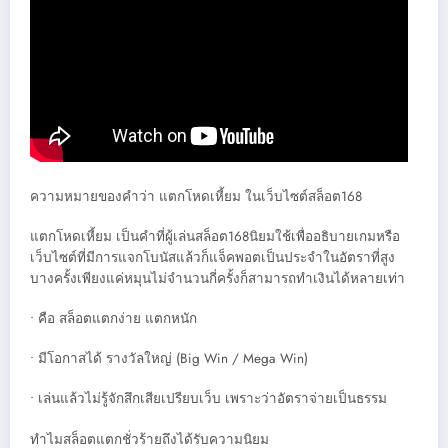
ความหมายของคำว่า แตกโหดเหี้ยม ในเว็บไซต์สล็อต168
แตกโหดเหี้ยม เป็นคำที่ผู้เล่นสล็อต168นิยมใช้เพื่ออธิบายเกมหรือ
เว็บไซต์ที่มีการแจกโบนัสแล้วก็แจ็คพอตเป็นประจำในอัตราที่สูง
บางครั้งเพียงแค่หมุนไม่จำนวนกี่ครั้งก็สามารถทำเงินได้หลายเท่า
• คือ สล็อตแตกง่าย แตกหนัก
• มีโอกาสได้ รางวัลใหญ่ (Big Win / Mega Win)
• เล่นแล้วไม่รู้จักสึกเสียเปรียบเว็บ เพราะว่าอัตราจ่ายเป็นธรรม
ทำไมสล็อตแตกชั่วร้ายถึงได้รับความนิยม