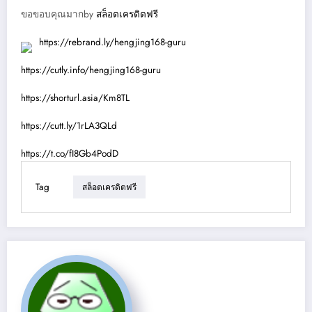
ขอขอบคุณมากby
สล็อตเครดิตฟรี
https://rebrand.ly/hengjing168-guru
https://cutly.info/hengjing168-guru
https://shorturl.asia/Km8TL
https://cutt.ly/1rLA3QLd
https://t.co/fI8Gb4PodD
Tag
สล็อตเครดิตฟรี