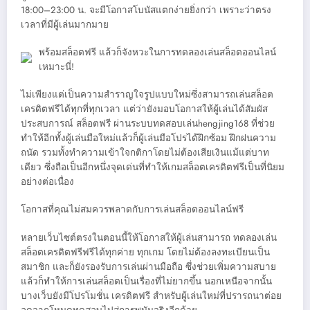
18:00–23:00 น. จะมีโอกาสโบนัสแตกง่ายยิ่งกว่า เพราะว่าตรง
เวลาที่มีผู้เล่นมากมาย
พร้อมสล็อตฟรี แล้วก็จังหวะในการทดลองเล่นสล็อตออนไลน์
เหมาะนี่!
ไม่เพียงแต่เป็นความสำราญใจรูปแบบใหม่ซึ่งสามารถเล่นสล็อต
เครดิตฟรีได้ทุกที่ทุกเวลา แต่ว่ายังมอบโอกาสให้ผู้เล่นได้สัมผัส
ประสบการณ์ สล็อตฟรี ผ่านระบบทดสอบเล่นhengjing168 ที่ช่วย
ทำให้อีกทั้งผู้เล่นมือใหม่แล้วก็ผู้เล่นมือโปรได้ฝึกซ้อม ฝึกฝนความ
ถนัด รวมทั้งทำความเข้าใจกติกาโดยไม่ต้องเสียเงินแม้แต่บาท
เดียว ซึ่งถือเป็นอีกหนึ่งจุดเด่นที่ทำให้เกมสล็อตเครดิตฟรีเป็นที่นิยม
อย่างต่อเนื่อง
โอกาสที่คุณไม่สมควรพลาดกับการเล่นสล็อตออนไลน์ฟรี
หลายเว็บไซต์ตรงในตอนนี้ให้โอกาสให้ผู้เล่นสามารถ ทดลองเล่น
สล็อตเครดิตฟรีฟรีได้ทุกค่าย ทุกเกม โดยไม่ต้องลงทะเบียนเป็น
สมาชิก และก็ยังรองรับการเล่นผ่านมือถือ ซึ่งช่วยเพิ่มความสบาย
แล้วก็ทำให้การเล่นสล็อตเป็นเรื่องที่ไม่ยากขึ้น นอกเหนือจากนั้น
บางเว็บยังมีโปรโมชั่น เครดิตฟรี สำหรับผู้เล่นใหม่ที่ปรารถนาต่อย