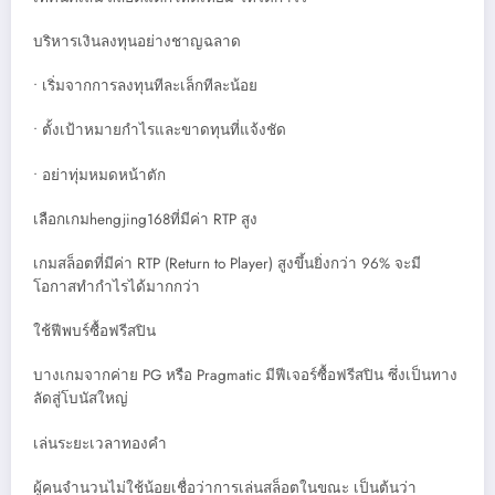
บริหารเงินลงทุนอย่างชาญฉลาด
• เริ่มจากการลงทุนทีละเล็กทีละน้อย
• ตั้งเป้าหมายกำไรและขาดทุนที่แจ้งชัด
• อย่าทุ่มหมดหน้าตัก
เลือกเกมhengjing168ที่มีค่า RTP สูง
เกมสล็อตที่มีค่า RTP (Return to Player) สูงขึ้นยิ่งกว่า 96% จะมี
โอกาสทำกำไรได้มากกว่า
ใช้ฟีพบร์ซื้อฟรีสปิน
บางเกมจากค่าย PG หรือ Pragmatic มีฟีเจอร์ซื้อฟรีสปิน ซึ่งเป็นทาง
ลัดสู่โบนัสใหญ่
เล่นระยะเวลาทองคำ
ผู้คนจำนวนไม่ใช้น้อยเชื่อว่าการเล่นสล็อตในขณะ เป็นต้นว่า