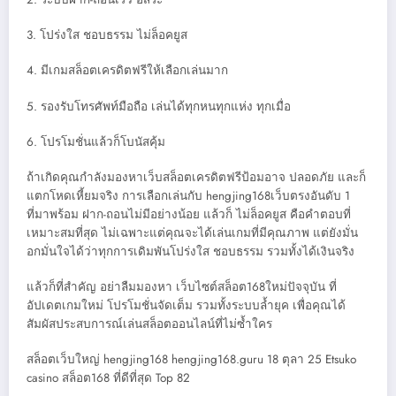
3. โปร่งใส ชอบธรรม ไม่ล็อคยูส
4. มีเกมสล็อตเครดิตฟรีให้เลือกเล่นมาก
5. รองรับโทรศัพท์มือถือ เล่นได้ทุกหนทุกแห่ง ทุกเมื่อ
6. โปรโมชั่นแล้วก็โบนัสคุ้ม
ถ้าเกิดคุณกำลังมองหาเว็บสล็อตเครดิตฟรีป้อมอาจ ปลอดภัย และก็
แตกโหดเหี้ยมจริง การเลือกเล่นกับ hengjing168เว็บตรงอันดับ 1
ที่มาพร้อม ฝาก-ถอนไม่มีอย่างน้อย แล้วก็ ไม่ล็อคยูส คือคำตอบที่
เหมาะสมที่สุด ไม่เฉพาะแต่คุณจะได้เล่นเกมที่มีคุณภาพ แต่ยังมั่น
อกมั่นใจได้ว่าทุกการเดิมพันโปร่งใส ชอบธรรม รวมทั้งได้เงินจริง
แล้วก็ที่สำคัญ อย่าลืมมองหา เว็บไซต์สล็อต168ใหม่ปัจจุบัน ที่
อัปเดตเกมใหม่ โปรโมชั่นจัดเต็ม รวมทั้งระบบล้ำยุค เพื่อคุณได้
สัมผัสประสบการณ์เล่นสล็อตออนไลน์ที่ไม่ซ้ำใคร
สล็อตเว็บใหญ่ hengjing168 hengjing168.guru 18 ตุลา 25 Etsuko
casino สล็อต168 ที่ดีที่สุด Top 82