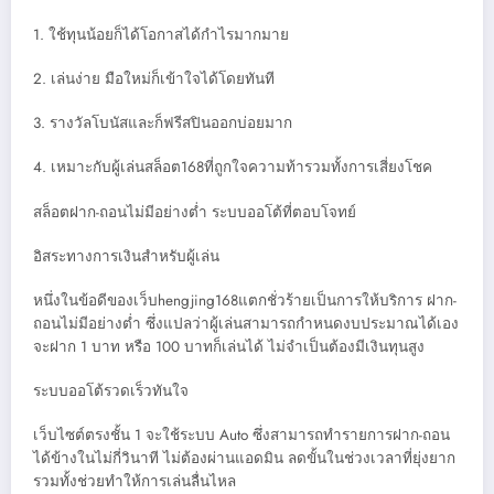
1. ใช้ทุนน้อยก็ได้โอกาสได้กำไรมากมาย
2. เล่นง่าย มือใหม่ก็เข้าใจได้โดยทันที
3. รางวัลโบนัสและก็ฟรีสปินออกบ่อยมาก
4. เหมาะกับผู้เล่นสล็อต168ที่ถูกใจความท้ารวมทั้งการเสี่ยงโชค
สล็อตฝาก-ถอนไม่มีอย่างต่ำ ระบบออโต้ที่ตอบโจทย์
อิสระทางการเงินสำหรับผู้เล่น
หนึ่งในข้อดีของเว็บhengjing168แตกชั่วร้ายเป็นการให้บริการ ฝาก-
ถอนไม่มีอย่างต่ำ ซึ่งแปลว่าผู้เล่นสามารถกำหนดงบประมาณได้เอง
จะฝาก 1 บาท หรือ 100 บาทก็เล่นได้ ไม่จำเป็นต้องมีเงินทุนสูง
ระบบออโต้รวดเร็วทันใจ
เว็บไซต์ตรงชั้น 1 จะใช้ระบบ Auto ซึ่งสามารถทำรายการฝาก-ถอน
ได้ข้างในไม่กี่วินาที ไม่ต้องผ่านแอดมิน ลดขั้นในช่วงเวลาที่ยุ่งยาก
รวมทั้งช่วยทำให้การเล่นลื่นไหล