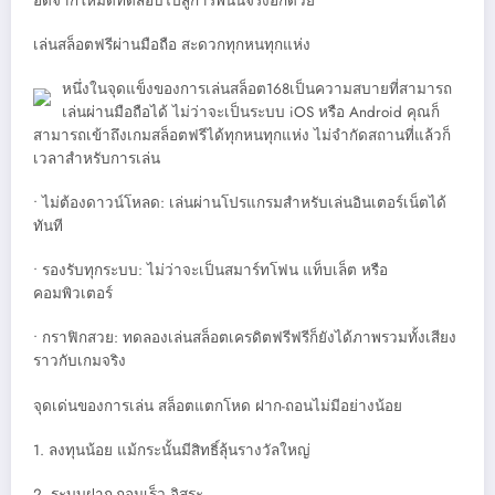
อดจากโหมดทดสอบไปสู่การพนันจริงอีกด้วย
เล่นสล็อตฟรีผ่านมือถือ สะดวกทุกหนทุกแห่ง
หนึ่งในจุดแข็งของการเล่นสล็อต168เป็นความสบายที่สามารถ
เล่นผ่านมือถือได้ ไม่ว่าจะเป็นระบบ iOS หรือ Android คุณก็
สามารถเข้าถึงเกมสล็อตฟรีได้ทุกหนทุกแห่ง ไม่จำกัดสถานที่แล้วก็
เวลาสำหรับการเล่น
• ไม่ต้องดาวน์โหลด: เล่นผ่านโปรแกรมสำหรับเล่นอินเตอร์เน็ตได้
ทันที
• รองรับทุกระบบ: ไม่ว่าจะเป็นสมาร์ทโฟน แท็บเล็ต หรือ
คอมพิวเตอร์
• กราฟิกสวย: ทดลองเล่นสล็อตเครดิตฟรีฟรีก็ยังได้ภาพรวมทั้งเสียง
ราวกับเกมจริง
จุดเด่นของการเล่น สล็อตแตกโหด ฝาก-ถอนไม่มีอย่างน้อย
1. ลงทุนน้อย แม้กระนั้นมีสิทธิ์ลุ้นรางวัลใหญ่
2. ระบบฝาก-ถอนเร็ว อิสระ