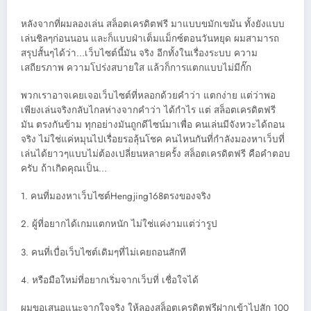
หลังจากที่ผมลองเล่น สล็อตเครดิตฟรี มาแบบขมักเขม้น ทั้งยังแบบ
เล่นชิลๆก่อนนอน และก็แบบฝ่าเต็มแม็กซ์ตอนวันหยุด ผมสามารถ
สรุปสั้นๆได้ว่า…เว็บไซต์นี้มัน จริง อีกทั้งในเรื่องระบบ ความ
เสถียรภาพ ความโปร่งสบายใส แล้วก็การแตกแบบไม่มีกั๊ก
พวกเราอาจเคยเจอเว็บไซต์ที่หลอกด้วยคำว่า แตกง่าย แต่ว่าพอ
เพียงเล่นจริงกลับไกลห่างจากคำว่า ได้กำไร แต่ สล็อตเครดิตฟรี
มัน ตรงกันข้าม ทุกอย่างมันถูกดีไซน์มาเพื่อ คนเล่นมีจังหวะได้ถอน
จริง ไม่ใช่แค่หมุนไปเรื่อยรอลุ้นโชค คนไหนกันที่กำลังมองหาเว็บที่
เล่นได้ยาวๆแบบไม่ต้องเปลี่ยนหลายครั้ง สล็อตเครดิตฟรี คือคำตอบ
ครับ ถ้าเกิดคุณเป็น…
1. คนที่มองหาเว็บไซต์Hengjing168ตรงของจริง
2. ผู้ที่อยากได้เกมแตกหนัก ไม่ใช่แค่งามแต่ว่ารูป
3. คนที่เบื่อเว็บไซต์เดิมๆที่ไม่เคยถอนสักที
4. หรือมือใหม่ที่อยากเริ่มจากเว็บที่ เชื่อใจได้
ผมขอเสนอแนะจากใจจริง ให้ลองสล็อตเครดิตฟรีฝากเข้าไปสัก 100