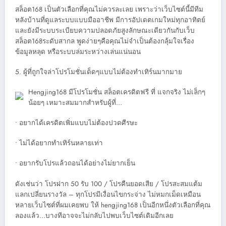
สล็อต168 เป็นตัวเลือกที่คุณไม่ควรละเลย เพราะว่าเว็บไซต์นี้มีทีม
หลังบ้านที่ดูแลระบบแบบมืออาชีพ มีการอัปเดตเกมใหม่ทุกอาทิตย์
และยังมีระบบระเบียบความปลอดภัยสูงลักษณะเดียวกันกับเว็บ
สล็อต168ระดับสากล พูดง่ายๆคือคุณไม่จำเป็นต้องกลุ้มใจเรื่อง
ข้อมูลหลุด หรือระบบล่มระหว่างเล่นแน่นอน
5. ผู้ที่ถูกใจล่าโปรโมชั่นเด็ดๆแบบไม่ต้องทำเทิร์นมากมาย
Hengjing168 มีโปรโมชั่น สล็อตเครดิตฟรี ที่ แจกจริง ไม่เล็กๆ
น้อยๆ เหมาะสมมากสำหรับผู้ที่…
• อยากได้เครดิตเพิ่มแบบไม่ต้องปวดศีรษะ
• ไม่ได้อยากทำเทิร์นหลายเท่า
• อยากรับโปรแล้วถอนได้อย่างไม่ยากเย็น
ดังเช่นว่า โปรฝาก 50 รับ 100 / โปรคืนยอดเสีย / โปรสะสมแต้ม
แลกเปลี่ยนรางวัล – ทุกโปรมีเงื่อนไขกระจ่าง ไม่หมกเม็ดเหมือน
หลายเว็บไซต์ที่ผมเคยพบ ให้ hengjing168 เป็นอีกหนึ่งตัวเลือกที่คุณ
ลองแล้ว…บางทีอาจจะไม่กลับไปพบเว็บไซต์เดิมอีกเลย