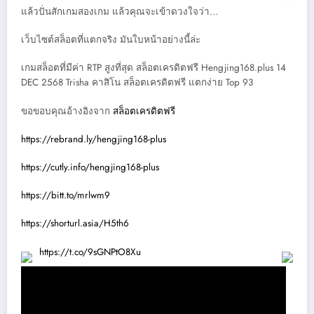
แล้วปั่นสักเกมสองเกม แล้วคุณจะเข้าดวงใจว่า…
เว็บไซต์สล็อตที่แตกจริง มันใบหน้าอย่างนี้ล่ะ
เกมสล็อตที่มีค่า RTP สูงที่สุด สล็อตเครดิตฟรี Hengjing168.plus 14
DEC 2568 Trisha คาสิโน สล็อตเครดิตฟรี แตกง่าย Top 93
ขอขอบคุณอ้างอิงจาก
สล็อตเครดิตฟรี
https://rebrand.ly/hengjing168-plus
https://cutly.info/hengjing168-plus
https://bitt.to/mrlwm9
https://shorturl.asia/H5th6
https://t.co/9sGNPtO8Xu