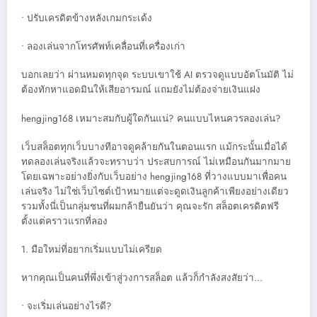
• ปรับเครดิตข้างหลังเกมกระเด้ง
• ลองเล่นจากโทรศัพท์เคลื่อนที่เครื่องเก่า
บอกเลยว่า ผ่านหมดทุกจุด ระบบเขาใช้ AI ตรวจดูแบบอัตโนมัติ ไม่
ต้องทักหาแอดมินให้เสียอารมณ์ แถมยังไม่ต้องจ่ายเงินแฝง
hengjing168 เหมาะสมกับผู้ใดกันแน่? คนแบบไหนควรลองเล่น?
เว็บสล็อตทุกเว็บบางทีอาจดูคล้ายกันในตอนแรก แม้กระนั้นเมื่อได้
ทดลองเล่นจริงแล้วจะทราบว่า ประสบการณ์ ไม่เหมือนกันมากมาย
โดยเฉพาะอย่างยิ่งกับเว็บอย่าง hengjing168 ที่วางแบบมาเพื่อคน
เล่นจริง ไม่ใช่เว็บไซต์เป้าหมายแต่จะดูดเงินลูกค้าเพียงอย่างเดียว
รวมทั้งนี่เป็นกลุ่มชนที่ผมกล้ายืนยันว่า คุณจะรัก สล็อตเครดิตฟรี
ตั้งแต่คราวแรกที่ลอง
1. มือใหม่ที่อยากเริ่มแบบไม่เครียด
หากคุณเป็นคนที่พึ่งเข้าสู่วงการสล็อต แล้วก็กำลังสงสัยว่า…
• จะเริ่มเล่นอย่างไรดี?