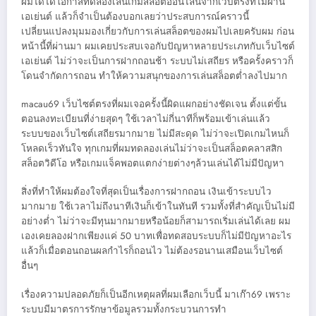
ผมได้ได้โอกาสทดลองเล่นเกมสล็อตออนไลน์จากเว็บตรงที่ไม่ผ่าน
เอเย่นต์ แล้วก็จำเป็นต้องบอกเลยว่าประสบการณ์คราวนี้
เปลี่ยนแปลงมุมมองเกี่ยวกับการเล่นสล็อตของผมไปเลยครับผม ก่อน
หน้านี้ที่ผ่านมา ผมเคยประสบเจอกับปัญหาหลายประเภทกับเว็บไซต์
เอเย่นต์ ไม่ว่าจะเป็นการฝากถอนช้า ระบบไม่เสถียร หรือครั้งคราวก็
โดนจำกัดการถอน ทำให้ความสนุกของการเล่นสล็อตต่ำลงไปมาก
macau69 เว็บไซต์ตรงที่ผมเจอครั้งนี้ผิดแผกอย่างชัดเจน ตั้งแต่ขั้น
ตอนลงทะเบียนที่ง่ายสุดๆ ใช้เวลาไม่กี่นาทีก็พร้อมเข้าเล่นแล้ว
ระบบของเว็บไซต์เสถียรมากมาย ไม่มีสะดุด ไม่ว่าจะเปิดเกมไหนก็
โหลดเร็วทันใจ ทุกเกมที่ผมทดลองเล่นไม่ว่าจะเป็นสล็อตคลาสสิก
สล็อตวิดีโอ หรือเกมแจ็คพอตแตกง่ายต่างๆล้วนเล่นได้ไม่มีปัญหา
สิ่งที่ทำให้ผมต้องใจที่สุดเป็นเรื่องการฝากถอน เงินเข้าระบบไว
มากมาย ใช้เวลาไม่ถึงนาทีเงินก็เข้าในทันที รวมทั้งที่สำคัญเป็นไม่มี
อย่างต่ำ ไม่ว่าจะมีทุนมากมายหรือน้อยก็สามารถเริ่มเล่นได้เลย ผม
เองเคยลองฝากเพียงแค่ 50 บาทเพื่อทดสอบระบบก็ไม่มีปัญหาอะไร
แล้วก็เมื่อตอนถอนผลกำไรก็ถอนไว ไม่ต้องรอนานเสมือนเว็บไซต์
อื่นๆ
เรื่องความปลอดภัยก็เป็นอีกเหตุผลที่ผมเลือกเว็บนี้ มาเก๊า69 เพราะ
ระบบมีมาตรการรักษาข้อมูลรวมทั้งกระบวนการทำ