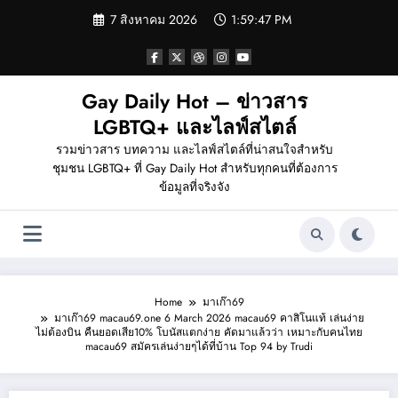
Skip
7 สิงหาคม 2026
1:59:48 PM
to
content
Gay Daily Hot – ข่าวสาร
LGBTQ+ และไลฟ์สไตล์
รวมข่าวสาร บทความ และไลฟ์สไตล์ที่น่าสนใจสำหรับ
ชุมชน LGBTQ+ ที่ Gay Daily Hot สำหรับทุกคนที่ต้องการ
ข้อมูลที่จริงจัง
Home
มาเก๊า69
มาเก๊า69 macau69.one 6 March 2026 macau69 คาสิโนแท้ เล่นง่าย
ไม่ต้องบิน คืนยอดเสีย10% โบนัสแตกง่าย คัดมาแล้วว่า เหมาะกับคนไทย
macau69 สมัครเล่นง่ายๆได้ที่บ้าน Top 94 by Trudi